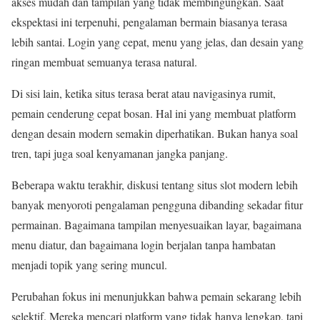
akses mudah dan tampilan yang tidak membingungkan. Saat
ekspektasi ini terpenuhi, pengalaman bermain biasanya terasa
lebih santai. Login yang cepat, menu yang jelas, dan desain yang
ringan membuat semuanya terasa natural.
Di sisi lain, ketika situs terasa berat atau navigasinya rumit,
pemain cenderung cepat bosan. Hal ini yang membuat platform
dengan desain modern semakin diperhatikan. Bukan hanya soal
tren, tapi juga soal kenyamanan jangka panjang.
Beberapa waktu terakhir, diskusi tentang situs slot modern lebih
banyak menyoroti pengalaman pengguna dibanding sekadar fitur
permainan. Bagaimana tampilan menyesuaikan layar, bagaimana
menu diatur, dan bagaimana login berjalan tanpa hambatan
menjadi topik yang sering muncul.
Perubahan fokus ini menunjukkan bahwa pemain sekarang lebih
selektif. Mereka mencari platform yang tidak hanya lengkap, tapi