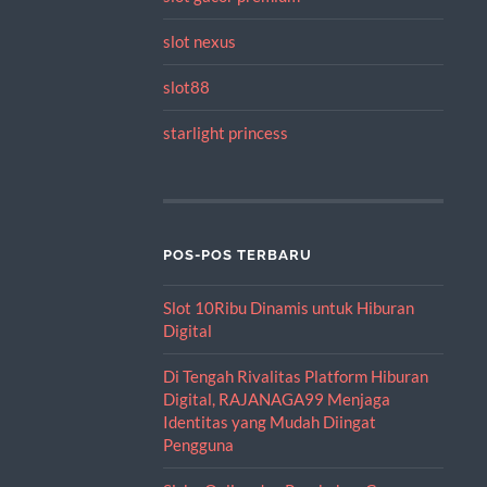
slot nexus
slot88
starlight princess
POS-POS TERBARU
Slot 10Ribu Dinamis untuk Hiburan
Digital
Di Tengah Rivalitas Platform Hiburan
Digital, RAJANAGA99 Menjaga
Identitas yang Mudah Diingat
Pengguna