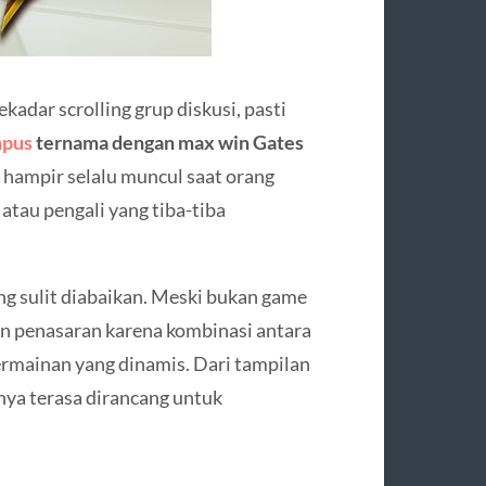
kadar scrolling grup diskusi, pasti
mpus
ternama dengan max win Gates
 hampir selalu muncul saat orang
atau pengali yang tiba-tiba
g sulit diabaikan. Meski bukan game
in penasaran karena kombinasi antara
rmainan yang dinamis. Dari tampilan
anya terasa dirancang untuk