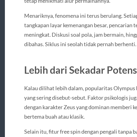
tetap menikmati alur permainannya.
Menariknya, fenomena ini terus berulang. Seti
tangkapan layar kemenangan besar, pencarian t
meningkat. Diskusi soal pola, jam bermain, hing
dibahas. Siklus ini seolah tidak pernah berhenti.
Lebih dari Sekadar Poten
Kalau dilihat lebih dalam, popularitas Olympus
yang sering disebut-sebut. Faktor psikologis j
dengan karakter Zeus yang dominan memberi ke
bertema buah atau klasik.
Selain itu, fitur free spin dengan pengali tanpa