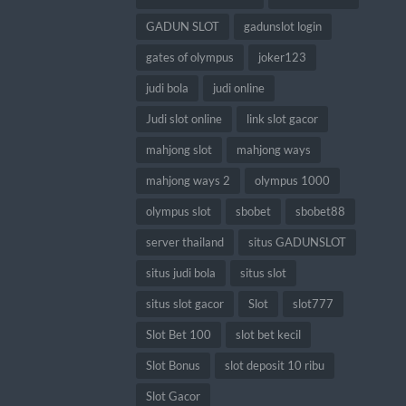
GADUN SLOT
gadunslot login
gates of olympus
joker123
judi bola
judi online
Judi slot online
link slot gacor
mahjong slot
mahjong ways
mahjong ways 2
olympus 1000
olympus slot
sbobet
sbobet88
server thailand
situs GADUNSLOT
situs judi bola
situs slot
situs slot gacor
Slot
slot777
Slot Bet 100
slot bet kecil
Slot Bonus
slot deposit 10 ribu
Slot Gacor