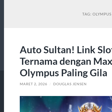
TAG:
OLYMPUS
Auto Sultan! Link Sl
Ternama dengan Max
Olympus Paling Gila
MARET 2, 2026
/
DOUGLAS JENSEN