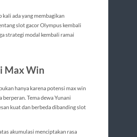
ap kali ada yang membagikan
entang slot gacor Olympus kembali
ga strategi modal kembali ramai
si Max Win
 bukan hanya karena potensi max win
uga berperan. Tema dewa Yunani
san kuat dan berbeda dibanding slot
 batas akumulasi menciptakan rasa