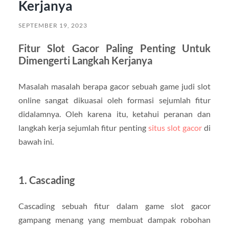
Kerjanya
SEPTEMBER 19, 2023
Fitur Slot Gacor Paling Penting Untuk
Dimengerti Langkah Kerjanya
Masalah masalah berapa gacor sebuah game judi slot
online sangat dikuasai oleh formasi sejumlah fitur
didalamnya. Oleh karena itu, ketahui peranan dan
langkah kerja sejumlah fitur penting
situs slot gacor
di
bawah ini.
1. Cascading
Cascading sebuah fitur dalam game slot gacor
gampang menang yang membuat dampak robohan