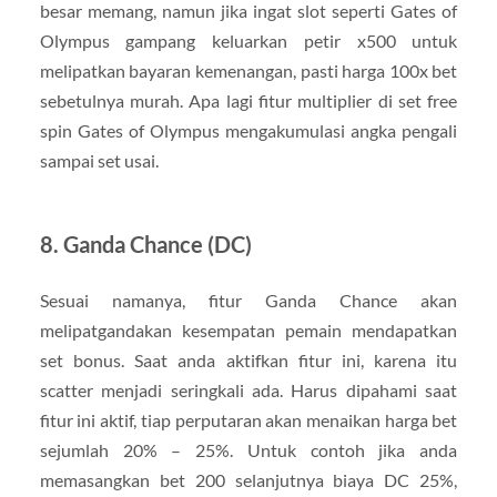
besar memang, namun jika ingat slot seperti Gates of
Olympus gampang keluarkan petir x500 untuk
melipatkan bayaran kemenangan, pasti harga 100x bet
sebetulnya murah. Apa lagi fitur multiplier di set free
spin Gates of Olympus mengakumulasi angka pengali
sampai set usai.
8. Ganda Chance (DC)
Sesuai namanya, fitur Ganda Chance akan
melipatgandakan kesempatan pemain mendapatkan
set bonus. Saat anda aktifkan fitur ini, karena itu
scatter menjadi seringkali ada. Harus dipahami saat
fitur ini aktif, tiap perputaran akan menaikan harga bet
sejumlah 20% – 25%. Untuk contoh jika anda
memasangkan bet 200 selanjutnya biaya DC 25%,