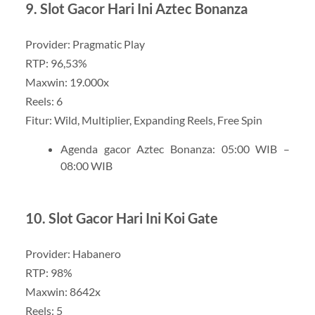
9. Slot Gacor Hari Ini Aztec Bonanza
Provider: Pragmatic Play
RTP: 96,53%
Maxwin: 19.000x
Reels: 6
Fitur: Wild, Multiplier, Expanding Reels, Free Spin
Agenda gacor Aztec Bonanza: 05:00 WIB –
08:00 WIB
10. Slot Gacor Hari Ini Koi Gate
Provider: Habanero
RTP: 98%
Maxwin: 8642x
Reels: 5