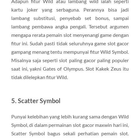
Adapun fitur Wild atau lambang wild ialah seperti
kartu joker yang serbaguna. Perannya bisa jadi
lambang substitusi, penyebab set bonus, sampai
lambang pembawa angka pengali. Tersebut argumen
mengapa rerata pemain slot menyenangi game dengan
fitur ini. Sudah pasti tidak seluruhnya game slot gacor
gampang menang tentu mempunyai fitur Wild Symbol.
Misalnya saja seperti slot paling gacor paling populer
saat ini, yakni Gates of Olympus. Slot Kakek Zeus itu
tidak dilelepkan fitur Wild.
5. Scatter Symbol
Punyai kelebihan yang lebih kurang sama dengan Wild
Symbol, di dalam permainan slot gacor maxwin hari ini,
Scatter Symbol bagus sekali perhatian pemain slot.