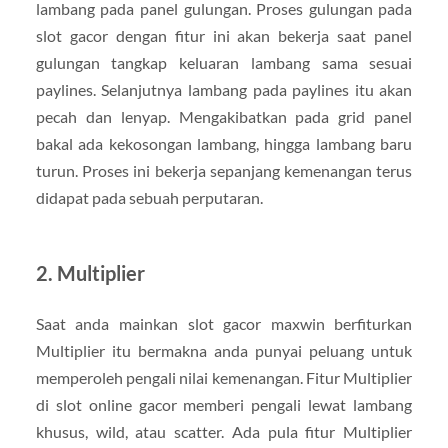
lambang pada panel gulungan. Proses gulungan pada
slot gacor dengan fitur ini akan bekerja saat panel
gulungan tangkap keluaran lambang sama sesuai
paylines. Selanjutnya lambang pada paylines itu akan
pecah dan lenyap. Mengakibatkan pada grid panel
bakal ada kekosongan lambang, hingga lambang baru
turun. Proses ini bekerja sepanjang kemenangan terus
didapat pada sebuah perputaran.
2. Multiplier
Saat anda mainkan slot gacor maxwin berfiturkan
Multiplier itu bermakna anda punyai peluang untuk
memperoleh pengali nilai kemenangan. Fitur Multiplier
di slot online gacor memberi pengali lewat lambang
khusus, wild, atau scatter. Ada pula fitur Multiplier