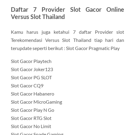
Daftar 7 Provider Slot Gacor Online
Versus Slot Thailand
Kamu harus juga ketahui 7 daftar Provider slot
Terekomendasi Versus Slot Thailand tiap hari dan
terupdate seperti berikut : Slot Gacor Pragmatic Play
Slot Gacor Playtech
Slot Gacor Joker123
Slot Gacor PG SLOT
Slot Gacor CQ9
Slot Gacor Habanero
Slot Gacor MicroGaming
Slot Gacor Play N Go
Slot Gacor RTG Slot
Slot Gacor No Limit
Slot Gacor Spade Gaming