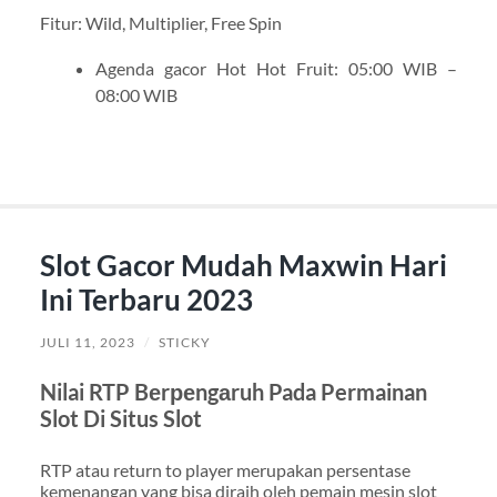
Fitur: Wild, Multiplier, Free Spin
Agenda gacor Hot Hot Fruit: 05:00 WIB –
08:00 WIB
Slot Gacor Mudah Maxwin Hari
Ini Terbaru 2023
JULI 11, 2023
/
STICKY
Nilai RTP Bеrреngаruh Pada Permainan
Slot Di Situs Slot
RTP atau return to player merupakan persentase
kemenangan yang bisa diraih oleh pemain mesin slot