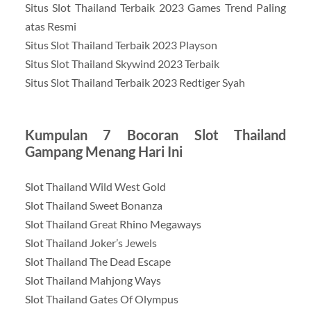
Situs Slot Thailand Terbaik 2023 Games Trend Paling
atas Resmi
Situs Slot Thailand Terbaik 2023 Playson
Situs Slot Thailand Skywind 2023 Terbaik
Situs Slot Thailand Terbaik 2023 Redtiger Syah
Kumpulan 7 Bocoran Slot Thailand
Gampang Menang Hari Ini
Slot Thailand Wild West Gold
Slot Thailand Sweet Bonanza
Slot Thailand Great Rhino Megaways
Slot Thailand Joker’s Jewels
Slot Thailand The Dead Escape
Slot Thailand Mahjong Ways
Slot Thailand Gates Of Olympus