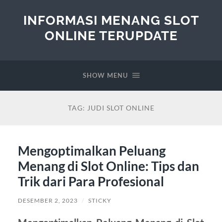
INFORMASI MENANG SLOT
ONLINE TERUPDATE
SHOW MENU
TAG:
JUDI SLOT ONLINE
Mengoptimalkan Peluang
Menang di Slot Online: Tips dan
Trik dari Para Profesional
DESEMBER 2, 2023
/
STICKY