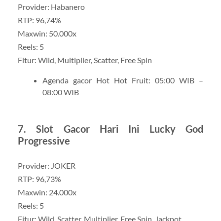
Provider: Habanero
RTP: 96,74%
Maxwin: 50.000x
Reels: 5
Fitur: Wild, Multiplier, Scatter, Free Spin
Agenda gacor Hot Hot Fruit: 05:00 WIB –
08:00 WIB
7. Slot Gacor Hari Ini Lucky God
Progressive
Provider: JOKER
RTP: 96,73%
Maxwin: 24.000x
Reels: 5
Fitur: Wild, Scatter, Multiplier, Free Spin, Jackpot