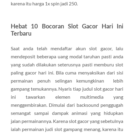
karena itu harga 1x spin jadi 250.
Hebat 10 Bocoran Slot Gacor Hari Ini
Terbaru
Saat anda telah mendaftar akun slot gacor, lalu
mendeposit beberapa uang modal taruhan pasti anda
yang sudah dilakukan seterusnya pasti memburu slot
paling gacor hari ini. Bila cuma menyaksikan dari sisi
permainan penuh selingan kemungkinan lebih
gampang temukannya. Nyaris tiap judul slot gacor hari
ini tawarkan elemen multimedia yang
menggembirakan. Dimulai dari backsound penggugah
semangat sampai dampak animasi yang hidupkan
jalan permainannya. Karena slot gacor yang sebetulnya
ialah permainan judi slot gampang menang, karena itu