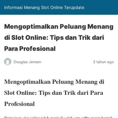
Informasi Menang Slot Online Terupdate
Mengoptimalkan Peluang Menang
di Slot Online: Tips dan Trik dari
Para Profesional
Douglas Jensen
3 tahun ago
Mengoptimalkan Peluang Menang di
Slot Online: Tips dan Trik dari Para
Profesional
odin gacor
Permainan slot online telah menjadi salah satu
bentuk