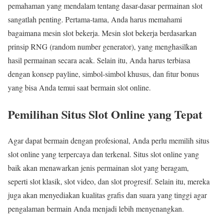
pemahaman yang mendalam tentang dasar-dasar permainan slot
sangatlah penting. Pertama-tama, Anda harus memahami
bagaimana mesin slot bekerja. Mesin slot bekerja berdasarkan
prinsip RNG (random number generator), yang menghasilkan
hasil permainan secara acak. Selain itu, Anda harus terbiasa
dengan konsep payline, simbol-simbol khusus, dan fitur bonus
yang bisa Anda temui saat bermain slot online.
Pemilihan Situs Slot Online yang Tepat
Agar dapat bermain dengan profesional, Anda perlu memilih situs
slot online yang terpercaya dan terkenal. Situs slot online yang
baik akan menawarkan jenis permainan slot yang beragam,
seperti slot klasik, slot video, dan slot progresif. Selain itu, mereka
juga akan menyediakan kualitas grafis dan suara yang tinggi agar
pengalaman bermain Anda menjadi lebih menyenangkan.