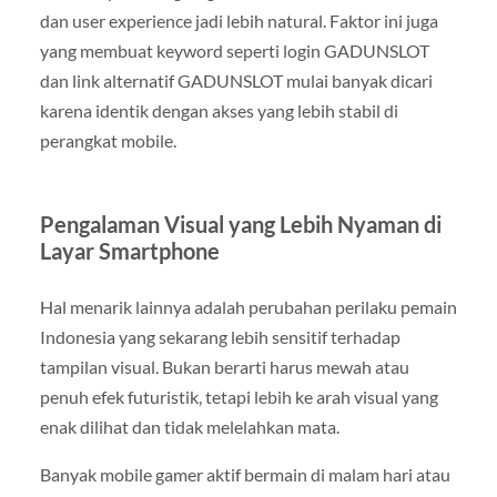
dan user experience jadi lebih natural. Faktor ini juga
yang membuat keyword seperti login GADUNSLOT
dan link alternatif GADUNSLOT mulai banyak dicari
karena identik dengan akses yang lebih stabil di
perangkat mobile.
Pengalaman Visual yang Lebih Nyaman di
Layar Smartphone
Hal menarik lainnya adalah perubahan perilaku pemain
Indonesia yang sekarang lebih sensitif terhadap
tampilan visual. Bukan berarti harus mewah atau
penuh efek futuristik, tetapi lebih ke arah visual yang
enak dilihat dan tidak melelahkan mata.
Banyak mobile gamer aktif bermain di malam hari atau