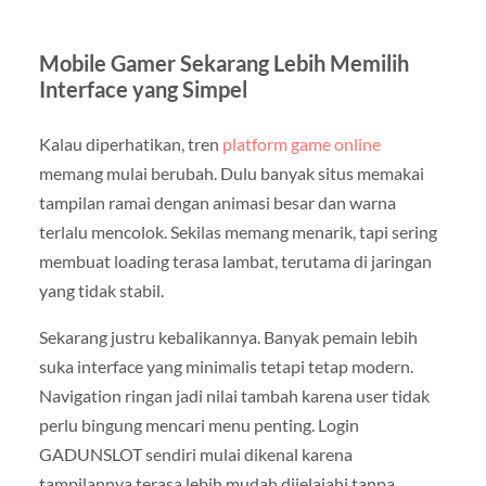
Mobile Gamer Sekarang Lebih Memilih
Interface yang Simpel
Kalau diperhatikan, tren
platform game online
memang mulai berubah. Dulu banyak situs memakai
tampilan ramai dengan animasi besar dan warna
terlalu mencolok. Sekilas memang menarik, tapi sering
membuat loading terasa lambat, terutama di jaringan
yang tidak stabil.
Sekarang justru kebalikannya. Banyak pemain lebih
suka interface yang minimalis tetapi tetap modern.
Navigation ringan jadi nilai tambah karena user tidak
perlu bingung mencari menu penting. Login
GADUNSLOT sendiri mulai dikenal karena
tampilannya terasa lebih mudah dijelajahi tanpa