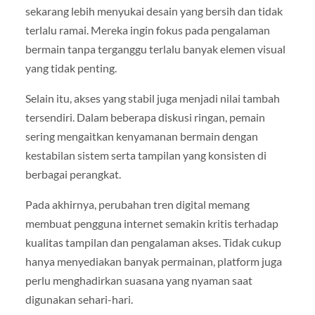
sekarang lebih menyukai desain yang bersih dan tidak
terlalu ramai. Mereka ingin fokus pada pengalaman
bermain tanpa terganggu terlalu banyak elemen visual
yang tidak penting.
Selain itu, akses yang stabil juga menjadi nilai tambah
tersendiri. Dalam beberapa diskusi ringan, pemain
sering mengaitkan kenyamanan bermain dengan
kestabilan sistem serta tampilan yang konsisten di
berbagai perangkat.
Pada akhirnya, perubahan tren digital memang
membuat pengguna internet semakin kritis terhadap
kualitas tampilan dan pengalaman akses. Tidak cukup
hanya menyediakan banyak permainan, platform juga
perlu menghadirkan suasana yang nyaman saat
digunakan sehari-hari.