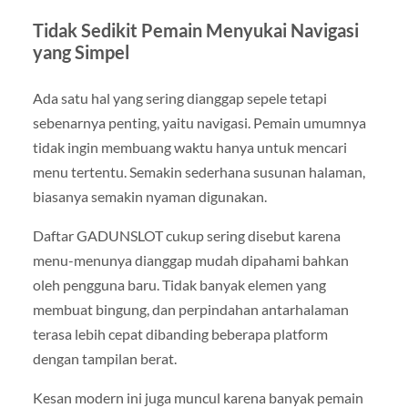
Tidak Sedikit Pemain Menyukai Navigasi
yang Simpel
Ada satu hal yang sering dianggap sepele tetapi
sebenarnya penting, yaitu navigasi. Pemain umumnya
tidak ingin membuang waktu hanya untuk mencari
menu tertentu. Semakin sederhana susunan halaman,
biasanya semakin nyaman digunakan.
Daftar GADUNSLOT cukup sering disebut karena
menu-menunya dianggap mudah dipahami bahkan
oleh pengguna baru. Tidak banyak elemen yang
membuat bingung, dan perpindahan antarhalaman
terasa lebih cepat dibanding beberapa platform
dengan tampilan berat.
Kesan modern ini juga muncul karena banyak pemain