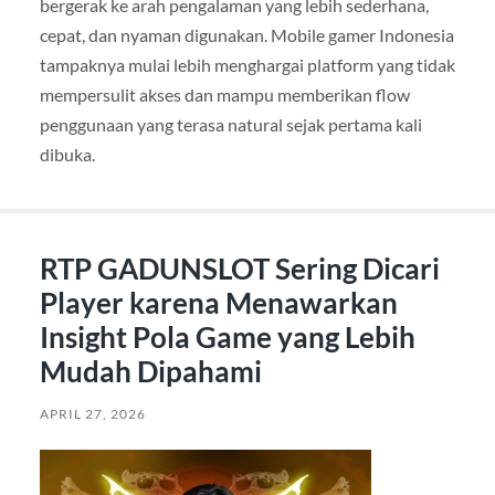
bergerak ke arah pengalaman yang lebih sederhana,
cepat, dan nyaman digunakan. Mobile gamer Indonesia
tampaknya mulai lebih menghargai platform yang tidak
mempersulit akses dan mampu memberikan flow
penggunaan yang terasa natural sejak pertama kali
dibuka.
RTP GADUNSLOT Sering Dicari
Player karena Menawarkan
Insight Pola Game yang Lebih
Mudah Dipahami
APRIL 27, 2026