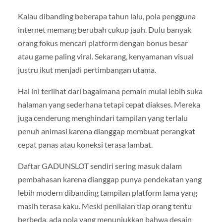
Kalau dibanding beberapa tahun lalu, pola pengguna
internet memang berubah cukup jauh. Dulu banyak
orang fokus mencari platform dengan bonus besar
atau game paling viral. Sekarang, kenyamanan visual
justru ikut menjadi pertimbangan utama.
Hal ini terlihat dari bagaimana pemain mulai lebih suka
halaman yang sederhana tetapi cepat diakses. Mereka
juga cenderung menghindari tampilan yang terlalu
penuh animasi karena dianggap membuat perangkat
cepat panas atau koneksi terasa lambat.
Daftar GADUNSLOT sendiri sering masuk dalam
pembahasan karena dianggap punya pendekatan yang
lebih modern dibanding tampilan platform lama yang
masih terasa kaku. Meski penilaian tiap orang tentu
berbeda, ada pola yang menunjukkan bahwa desain