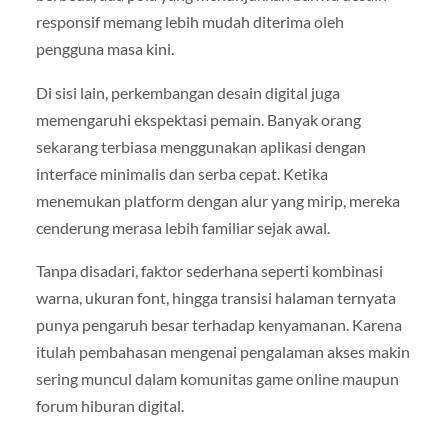
responsif memang lebih mudah diterima oleh
pengguna masa kini.
Di sisi lain, perkembangan desain digital juga
memengaruhi ekspektasi pemain. Banyak orang
sekarang terbiasa menggunakan aplikasi dengan
interface minimalis dan serba cepat. Ketika
menemukan platform dengan alur yang mirip, mereka
cenderung merasa lebih familiar sejak awal.
Tanpa disadari, faktor sederhana seperti kombinasi
warna, ukuran font, hingga transisi halaman ternyata
punya pengaruh besar terhadap kenyamanan. Karena
itulah pembahasan mengenai pengalaman akses makin
sering muncul dalam komunitas game online maupun
forum hiburan digital.