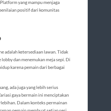
. Platform yang mampu menjaga
penilaian positif dari komunitas
p
ine adalah ketersediaan lawan. Tidak
 lobby dan menemukan meja sepi. Di
idup karena pemain dari berbagai
ng, ada juga yang lebih serius
ariasi gaya bermain ini menciptakan
erlebihan. Dalam konteks permainan
agaman pemain membuat setiap sesi