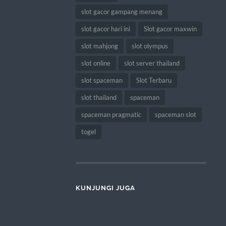
slot gacor gampang menang
slot gacor hari ini
Slot gacor maxwin
slot mahjong
slot olympus
slot online
slot server thailand
slot spaceman
Slot Terbaru
slot thailand
spaceman
spaceman pragmatic
spaceman slot
togel
KUNJUNGI JUGA