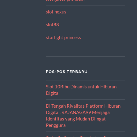
slot nexus
slot88
starlight princess
POS-POS TERBARU
Slot 10Ribu Dinamis untuk Hiburan
Digital
Di Tengah Rivalitas Platform Hiburan
Digital, RAJANAGA99 Menjaga
Identitas yang Mudah Diingat
Pengguna