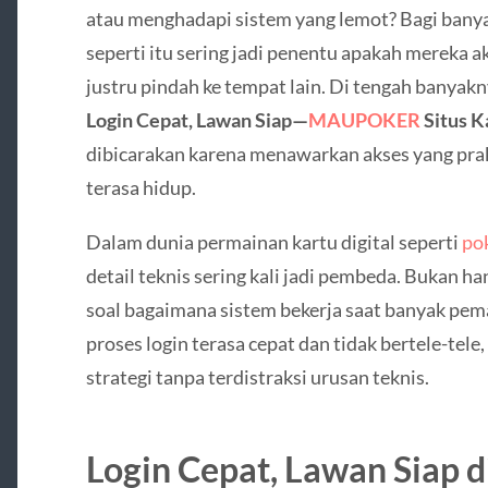
atau menghadapi sistem yang lemot? Bagi bany
seperti itu sering jadi penentu apakah mereka 
justru pindah ke tempat lain. Di tengah banyakny
Login Cepat, Lawan Siap—
MAUPOKER
Situs K
dibicarakan karena menawarkan akses yang pra
terasa hidup.
Dalam dunia permainan kartu digital seperti
pok
detail teknis sering kali jadi pembeda. Bukan ha
soal bagaimana sistem bekerja saat banyak pema
proses login terasa cepat dan tidak bertele-tele
strategi tanpa terdistraksi urusan teknis.
Login Cepat, Lawan Siap