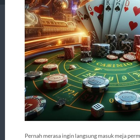
Pernah merasa ingin langsung masuk meja per