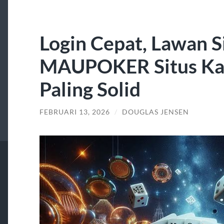
Login Cepat, Lawan 
MAUPOKER Situs Kar
Paling Solid
FEBRUARI 13, 2026
/
DOUGLAS JENSEN