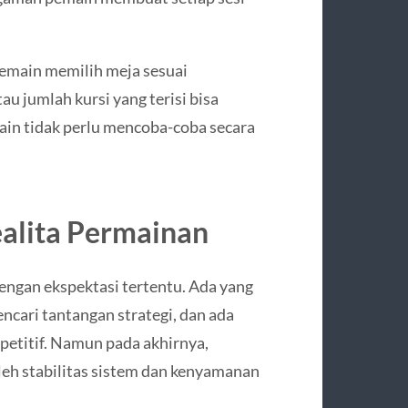
emain memilih meja sesuai
au jumlah kursi yang terisi bisa
ain tidak perlu mencoba-coba secara
alita Permainan
engan ekspektasi tertentu. Ada yang
ncari tantangan strategi, dan ada
petitif. Namun pada akhirnya,
eh stabilitas sistem dan kenyamanan