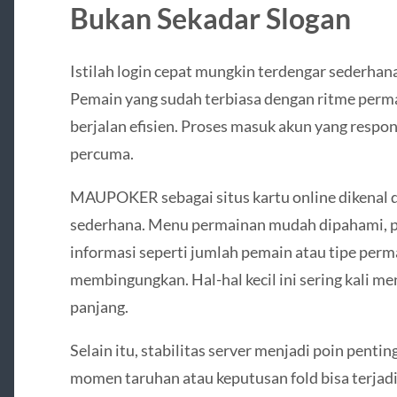
Bukan Sekadar Slogan
Istilah login cepat mungkin terdengar sederhan
Pemain yang sudah terbiasa dengan ritme perm
berjalan efisien. Proses masuk akun yang resp
percuma.
MAUPOKER sebagai situs kartu online dikenal de
sederhana. Menu permainan mudah dipahami, pili
informasi seperti jumlah pemain atau tipe per
membingungkan. Hal-hal kecil ini sering kali 
panjang.
Selain itu, stabilitas server menjadi poin penti
momen taruhan atau keputusan fold bisa terjadi