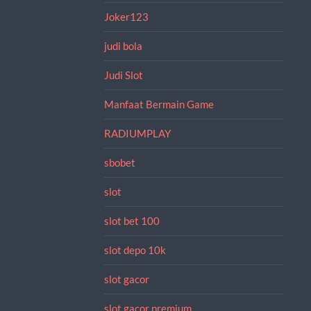
Joker123
judi bola
Judi Slot
Manfaat Bermain Game
RADIUMPLAY
sbobet
slot
slot bet 100
slot depo 10k
slot gacor
slot gacor premium