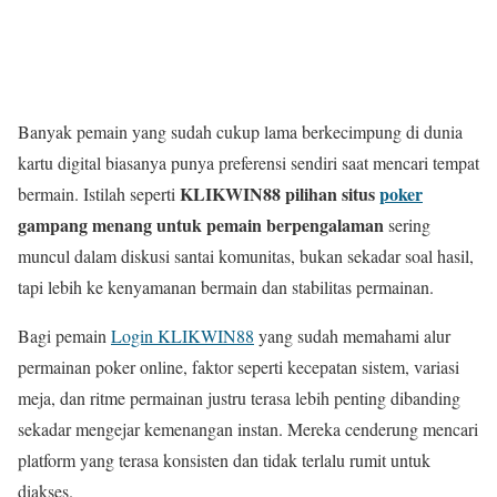
Banyak pemain yang sudah cukup lama berkecimpung di dunia
kartu digital biasanya punya preferensi sendiri saat mencari tempat
KLIKWIN88 pilihan situs
poker
bermain. Istilah seperti
gampang menang untuk pemain berpengalaman
sering
muncul dalam diskusi santai komunitas, bukan sekadar soal hasil,
tapi lebih ke kenyamanan bermain dan stabilitas permainan.
Bagi pemain
Login KLIKWIN88
yang sudah memahami alur
permainan poker online, faktor seperti kecepatan sistem, variasi
meja, dan ritme permainan justru terasa lebih penting dibanding
sekadar mengejar kemenangan instan. Mereka cenderung mencari
platform yang terasa konsisten dan tidak terlalu rumit untuk
diakses.