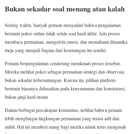
Bukan sekadar soal menang atau kalah
Seiring waktu, banyak pemain menyadari bahwa pengalaman
bermain poker online tidak selalu soal hasil akhir. Ada proses
membaca permainan, mengelola emosi, dan memahami dinamika
meja yang menjadi bagian dari kesenangan itu sendiri.
Pemain berpengalaman cenderung menikmati proses tersebut.
Mereka melihat poker sebagai permainan strategi dan observasi,
bukan sekadar keberuntungan. Karena itu, pilihan platform
bermain biasanya didasarkan pada kenyamanan dan konsistensi,
bukan janji hasil instan.
Dalam berbagai percakapan komunitas, terlihat bahwa pemain
lebih menghargai lingkungan permainan yang terasa adil dan
stabil. Hal ini memberi ruang bagi mereka untuk terus mengasah