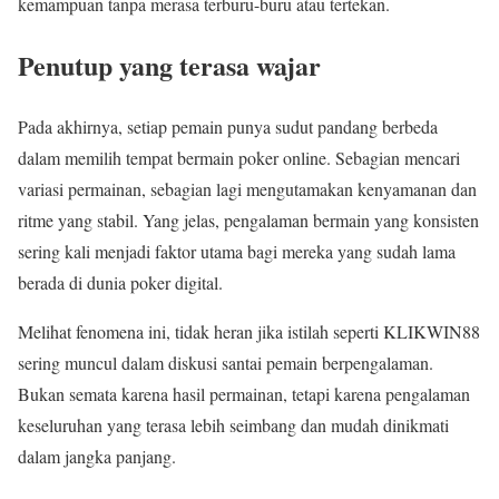
kemampuan tanpa merasa terburu-buru atau tertekan.
Penutup yang terasa wajar
Pada akhirnya, setiap pemain punya sudut pandang berbeda
dalam memilih tempat bermain poker online. Sebagian mencari
variasi permainan, sebagian lagi mengutamakan kenyamanan dan
ritme yang stabil. Yang jelas, pengalaman bermain yang konsisten
sering kali menjadi faktor utama bagi mereka yang sudah lama
berada di dunia poker digital.
Melihat fenomena ini, tidak heran jika istilah seperti KLIKWIN88
sering muncul dalam diskusi santai pemain berpengalaman.
Bukan semata karena hasil permainan, tetapi karena pengalaman
keseluruhan yang terasa lebih seimbang dan mudah dinikmati
dalam jangka panjang.