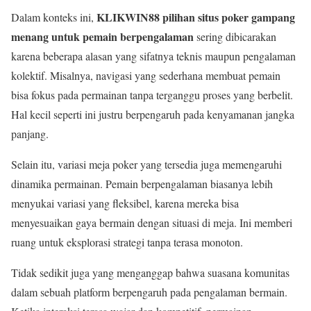
KLIKWIN88 pilihan situs poker gampang
Dalam konteks ini,
menang untuk pemain berpengalaman
sering dibicarakan
karena beberapa alasan yang sifatnya teknis maupun pengalaman
kolektif. Misalnya, navigasi yang sederhana membuat pemain
bisa fokus pada permainan tanpa terganggu proses yang berbelit.
Hal kecil seperti ini justru berpengaruh pada kenyamanan jangka
panjang.
Selain itu, variasi meja poker yang tersedia juga memengaruhi
dinamika permainan. Pemain berpengalaman biasanya lebih
menyukai variasi yang fleksibel, karena mereka bisa
menyesuaikan gaya bermain dengan situasi di meja. Ini memberi
ruang untuk eksplorasi strategi tanpa terasa monoton.
Tidak sedikit juga yang menganggap bahwa suasana komunitas
dalam sebuah platform berpengaruh pada pengalaman bermain.