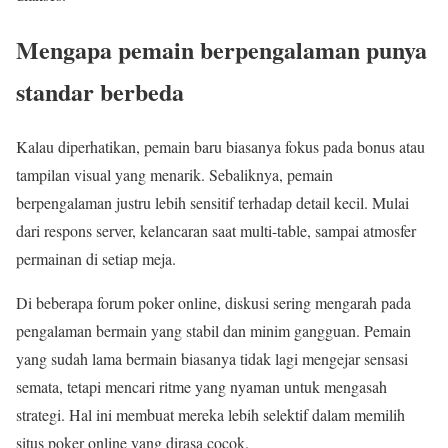
Mengapa pemain berpengalaman punya
standar berbeda
Kalau diperhatikan, pemain baru biasanya fokus pada bonus atau
tampilan visual yang menarik. Sebaliknya, pemain
berpengalaman justru lebih sensitif terhadap detail kecil. Mulai
dari respons server, kelancaran saat multi-table, sampai atmosfer
permainan di setiap meja.
Di beberapa forum poker online, diskusi sering mengarah pada
pengalaman bermain yang stabil dan minim gangguan. Pemain
yang sudah lama bermain biasanya tidak lagi mengejar sensasi
semata, tetapi mencari ritme yang nyaman untuk mengasah
strategi. Hal ini membuat mereka lebih selektif dalam memilih
situs poker online yang dirasa cocok.