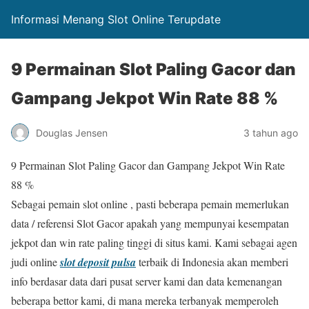
Informasi Menang Slot Online Terupdate
9 Permainan Slot Paling Gacor dan
Gampang Jekpot Win Rate 88 %
Douglas Jensen
3 tahun ago
9 Permainan Slot Paling Gacor dan Gampang Jekpot Win Rate
88 %
Sebagai pemain slot online , pasti beberapa pemain memerlukan
data / referensi Slot Gacor apakah yang mempunyai kesempatan
jekpot dan win rate paling tinggi di situs kami. Kami sebagai agen
judi online
slot deposit pulsa
terbaik di Indonesia akan memberi
info berdasar data dari pusat server kami dan data kemenangan
beberapa bettor kami, di mana mereka terbanyak memperoleh