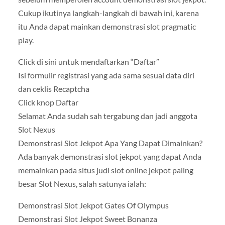
Cukup ikutinya langkah-langkah di bawah ini, karena
itu Anda dapat mainkan demonstrasi slot pragmatic
play.
Click di sini untuk mendaftarkan “Daftar”
Isi formulir registrasi yang ada sama sesuai data diri
dan ceklis Recaptcha
Click knop Daftar
Selamat Anda sudah sah tergabung dan jadi anggota
Slot Nexus
Demonstrasi Slot Jekpot Apa Yang Dapat Dimainkan?
Ada banyak demonstrasi slot jekpot yang dapat Anda
memainkan pada situs judi slot online jekpot paling
besar Slot Nexus, salah satunya ialah:
Demonstrasi Slot Jekpot Gates Of Olympus
Demonstrasi Slot Jekpot Sweet Bonanza