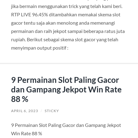
jika bermain menggunakan trick yang telah kami beri.
RTP LIVE 96.45% ditambahkan memakai skema slot
gacor tentu saja akan menolong anda memenangi
permainan dan raih jekpot sampai beberapa ratus juta
rupiah. Berikut sebagai skema slot gacor yang telah
menyimpan output positif :
9 Permainan Slot Paling Gacor
dan Gampang Jekpot Win Rate
88 %
APRIL 6, 2023
/
STICKY
9 Permainan Slot Paling Gacor dan Gampang Jekpot
Win Rate 88 %