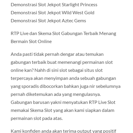
Demonstrasi Slot Jekpot Starlight Princess
Demonstrasi Slot Jekpot Wild West Gold
Demonstrasi Slot Jekpot Aztec Gems
RTP Live dan Skema Slot Gabungan Terbaik Menang
Bermain Slot Online
Anda pasti tidak pernah dengar atau temukan
gabungan terbaik buat memenangi permainan slot
online kan? Nahh di sini slot sebagai situs slot
terpercaya akan menyimpan anda sebuah gabungan
yang sporadis dibocorkan bahkan juga nir sebelumnya
pernah diketemukan ada yang mengulasnya.
Gabungan barusan yakni menyatukan RTP Live Slot
memakai Skema Slot yang akan kami siapkan dalam
permainan slot pada atas.
Kami konfiden anda akan terima output yang positif