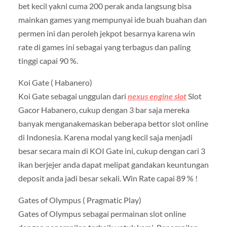
bet kecil yakni cuma 200 perak anda langsung bisa
mainkan games yang mempunyai ide buah buahan dan
permen ini dan peroleh jekpot besarnya karena win
rate di games ini sebagai yang terbagus dan paling
tinggi capai 90 %.
Koi Gate ( Habanero)
Koi Gate sebagai unggulan dari
nexus engine slot
Slot
Gacor Habanero, cukup dengan 3 bar saja mereka
banyak menganakemaskan beberapa bettor slot online
di Indonesia. Karena modal yang kecil saja menjadi
besar secara main di KOI Gate ini, cukup dengan cari 3
ikan berjejer anda dapat melipat gandakan keuntungan
deposit anda jadi besar sekali. Win Rate capai 89 % !
Gates of Olympus ( Pragmatic Play)
Gates of Olympus sebagai permainan slot online