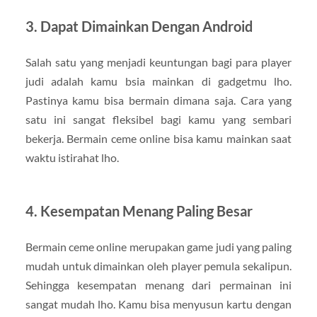
3. Dapat Dimainkan Dengan Android
Salah satu yang menjadi keuntungan bagi para player
judi adalah kamu bsia mainkan di gadgetmu lho.
Pastinya kamu bisa bermain dimana saja. Cara yang
satu ini sangat fleksibel bagi kamu yang sembari
bekerja. Bermain ceme online bisa kamu mainkan saat
waktu istirahat lho.
4. Kesempatan Menang Paling Besar
Bermain ceme online merupakan game judi yang paling
mudah untuk dimainkan oleh player pemula sekalipun.
Sehingga kesempatan menang dari permainan ini
sangat mudah lho. Kamu bisa menyusun kartu dengan