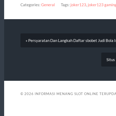
Categories:
General
Tags:
joker123
,
joker123 gamin
« Persyaratan Dan Langkah Daftar sbobet Judi Bola 
Situs
© 2026
INFORMASI MENANG SLOT ONLINE TERUPD