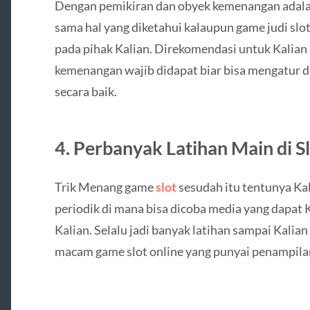
Dengan pemikiran dan obyek kemenangan adalah
sama hal yang diketahui kalaupun game judi slo
pada pihak Kalian. Direkomendasi untuk Kalia
kemenangan wajib didapat biar bisa mengatur 
secara baik.
4. Perbanyak Latihan Main di S
Trik Menang game
slot
sesudah itu tentunya Ka
periodik di mana bisa dicoba media yang dapat 
Kalian. Selalu jadi banyak latihan sampai Kalian
macam game slot online yang punyai penampilan