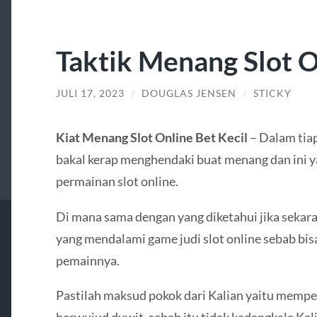
Taktik Menang Slot O
JULI 17, 2023
/
DOUGLAS JENSEN
/
STICKY
Kiat Menang Slot Online Bet Kecil
– Dalam tia
bakal kerap menghendaki buat menang dan ini ya
permainan slot online.
Di mana sama dengan yang diketahui jika sekar
yang mendalami game judi slot online sebab bi
pemainnya.
Pastilah maksud pokok dari Kalian yaitu memp