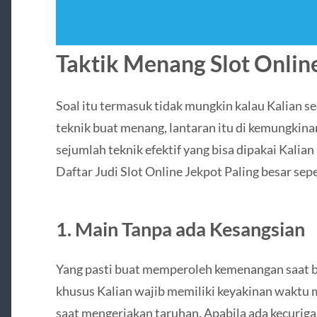
Taktik Menang Slot Online
Soal itu termasuk tidak mungkin kalau Kalian se
teknik buat menang, lantaran itu di kemungkina
sejumlah teknik efektif yang bisa dipakai Kali
Daftar Judi Slot Online Jekpot Paling besar sepe
1. Main Tanpa ada Kesangsian
Yang pasti buat memperoleh kemenangan saat ber
khusus Kalian wajib memiliki keyakinan waktu 
saat mengerjakan taruhan. Apabila ada kecuri