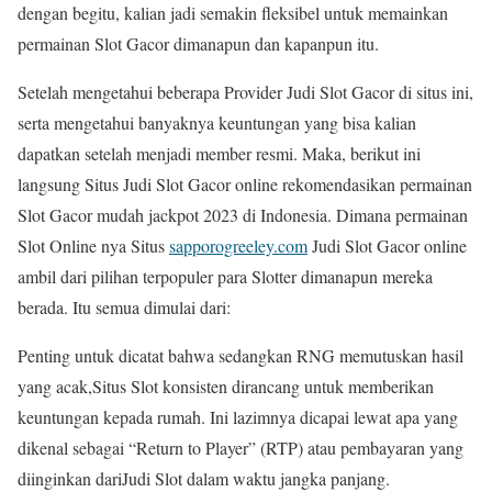
dengan begitu, kalian jadi semakin fleksibel untuk memainkan
permainan Slot Gacor dimanapun dan kapanpun itu.
Setelah mengetahui beberapa Provider Judi Slot Gacor di situs ini,
serta mengetahui banyaknya keuntungan yang bisa kalian
dapatkan setelah menjadi member resmi. Maka, berikut ini
langsung Situs Judi Slot Gacor online rekomendasikan permainan
Slot Gacor mudah jackpot 2023 di Indonesia. Dimana permainan
Slot Online nya Situs
sapporogreeley.com
Judi Slot Gacor online
ambil dari pilihan terpopuler para Slotter dimanapun mereka
berada. Itu semua dimulai dari:
Penting untuk dicatat bahwa sedangkan RNG memutuskan hasil
yang acak,Situs Slot konsisten dirancang untuk memberikan
keuntungan kepada rumah. Ini lazimnya dicapai lewat apa yang
dikenal sebagai “Return to Player” (RTP) atau pembayaran yang
diinginkan dariJudi Slot dalam waktu jangka panjang.