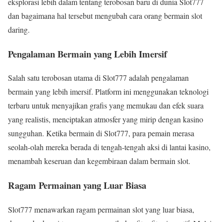
eksplorasi lebih dalam tentang terobosan baru di dunia Slot777
dan bagaimana hal tersebut mengubah cara orang bermain slot
daring.
Pengalaman Bermain yang Lebih Imersif
Salah satu terobosan utama di Slot777 adalah pengalaman
bermain yang lebih imersif. Platform ini menggunakan teknologi
terbaru untuk menyajikan grafis yang memukau dan efek suara
yang realistis, menciptakan atmosfer yang mirip dengan kasino
sungguhan. Ketika bermain di Slot777, para pemain merasa
seolah-olah mereka berada di tengah-tengah aksi di lantai kasino,
menambah keseruan dan kegembiraan dalam bermain slot.
Ragam Permainan yang Luar Biasa
Slot777 menawarkan ragam permainan slot yang luar biasa,