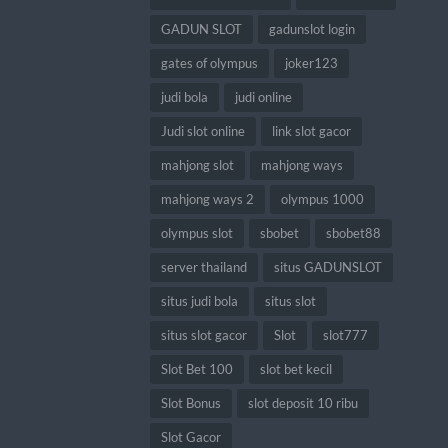
GADUN SLOT
gadunslot login
gates of olympus
joker123
judi bola
judi online
Judi slot online
link slot gacor
mahjong slot
mahjong ways
mahjong ways 2
olympus 1000
olympus slot
sbobet
sbobet88
server thailand
situs GADUNSLOT
situs judi bola
situs slot
situs slot gacor
Slot
slot777
Slot Bet 100
slot bet kecil
Slot Bonus
slot deposit 10 ribu
Slot Gacor