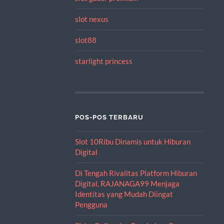
slot nexus
slot88
starlight princess
POS-POS TERBARU
Slot 10Ribu Dinamis untuk Hiburan
Digital
Di Tengah Rivalitas Platform Hiburan
Digital, RAJANAGA99 Menjaga
Identitas yang Mudah Diingat
Pengguna