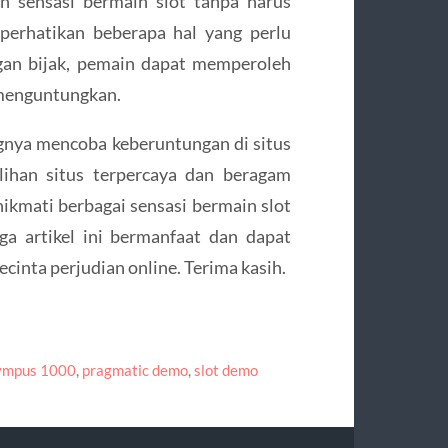
n sensasi bermain slot tanpa harus
erhatikan beberapa hal yang perlu
gan bijak, pemain dapat memperoleh
menguntungkan.
ingnya mencoba keberuntungan di situs
lihan situs terpercaya dan beragam
kmati berbagai sensasi bermain slot
a artikel ini bermanfaat dan dapat
inta perjudian online. Terima kasih.
lympus 1000
,
pragmatic demo
,
slot demo