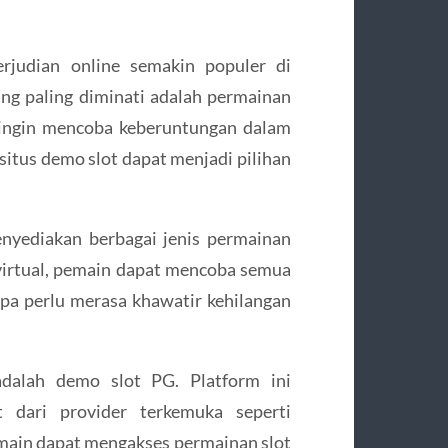
erjudian online semakin populer di
ng paling diminati adalah permainan
 ingin mencoba keberuntungan dalam
situs demo slot dapat menjadi pilihan
nyediakan berbagai jenis permainan
virtual, pemain dapat mencoba semua
npa perlu merasa khawatir kehilangan
adalah demo slot PG. Platform ini
 dari provider terkemuka seperti
emain dapat mengakses permainan slot