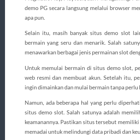
demo PG secara langsung melalui browser mer
apa pun.
Selain itu, masih banyak situs demo slot 
bermain yang seru dan menarik. Salah satuny
menawarkan berbagai jenis permainan slot dengan
Untuk memulai bermain di situs demo slot, p
web resmi dan membuat akun. Setelah itu, p
ingin dimainkan dan mulai bermain tanpa perlu 
Namun, ada beberapa hal yang perlu diperhat
situs demo slot. Salah satunya adalah memili
keamanannya. Pastikan situs tersebut memiliki 
memadai untuk melindungi data pribadi dan ke