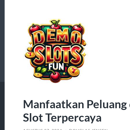
Manfaatkan Peluang 
Slot Terpercaya