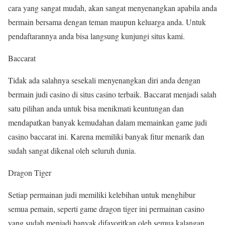
cara yang sangat mudah, akan sangat menyenangkan apabila anda
bermain bersama dengan teman maupun keluarga anda. Untuk
pendaftarannya anda bisa langsung kunjungi situs kami.
Baccarat
Tidak ada salahnya sesekali menyenangkan diri anda dengan
bermain judi casino di situs casino terbaik. Baccarat menjadi salah
satu pilihan anda untuk bisa menikmati keuntungan dan
mendapatkan banyak kemudahan dalam memainkan game judi
casino baccarat ini. Karena memiliki banyak fitur menarik dan
sudah sangat dikenal oleh seluruh dunia.
Dragon Tiger
Setiap permainan judi memiliki kelebihan untuk menghibur
semua pemain, seperti game dragon tiger ini permainan casino
yang sudah menjadi banyak difavoritkan oleh semua kalangan