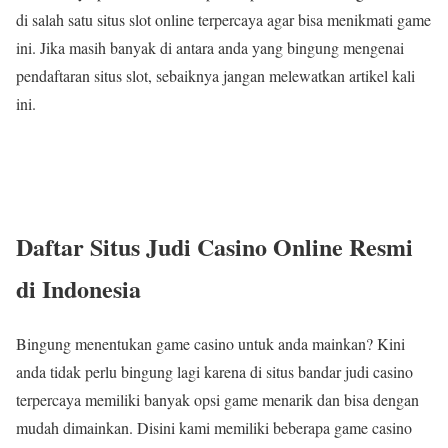
di salah satu situs slot online terpercaya agar bisa menikmati game
ini. Jika masih banyak di antara anda yang bingung mengenai
pendaftaran situs slot, sebaiknya jangan melewatkan artikel kali
ini.
Daftar Situs Judi Casino Online Resmi
di Indonesia
Bingung menentukan game casino untuk anda mainkan? Kini
anda tidak perlu bingung lagi karena di situs bandar judi casino
terpercaya memiliki banyak opsi game menarik dan bisa dengan
mudah dimainkan. Disini kami memiliki beberapa game casino