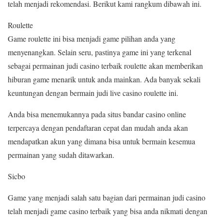
telah menjadi rekomendasi. Berikut kami rangkum dibawah ini.
Roulette
Game roulette ini bisa menjadi game pilihan anda yang
menyenangkan. Selain seru, pastinya game ini yang terkenal
sebagai permainan judi casino terbaik roulette akan memberikan
hiburan game menarik untuk anda mainkan. Ada banyak sekali
keuntungan dengan bermain judi live casino roulette ini.
Anda bisa menemukannya pada situs bandar casino online
terpercaya dengan pendaftaran cepat dan mudah anda akan
mendapatkan akun yang dimana bisa untuk bermain kesemua
permainan yang sudah ditawarkan.
Sicbo
Game yang menjadi salah satu bagian dari permainan judi casino
telah menjadi game casino terbaik yang bisa anda nikmati dengan