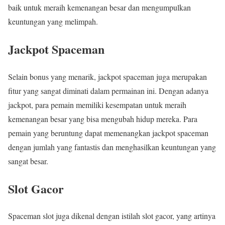
baik untuk meraih kemenangan besar dan mengumpulkan
keuntungan yang melimpah.
Jackpot Spaceman
Selain bonus yang menarik, jackpot spaceman juga merupakan
fitur yang sangat diminati dalam permainan ini. Dengan adanya
jackpot, para pemain memiliki kesempatan untuk meraih
kemenangan besar yang bisa mengubah hidup mereka. Para
pemain yang beruntung dapat memenangkan jackpot spaceman
dengan jumlah yang fantastis dan menghasilkan keuntungan yang
sangat besar.
Slot Gacor
Spaceman slot juga dikenal dengan istilah slot gacor, yang artinya