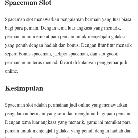
Spaceman Slot
Spaceman slot menawarkan pengalaman bermain yang luar biasa
bagi para pemain. Dengan tema luar angkasa yang menarik,
permainan ini memikat para pemain untuk menjelajahi galaksi
yang penuh dengan hadiah dan bonus. Dengan fitur-fitur menarik
seperti bonus spaceman, jackpot spaceman, dan slot gacor,
permainan ini terus menjadi favorit di kalangan penggemar judi
online.
Kesimpulan
Spaceman slot adalah permainan judi online yang menawarkan
pengalaman bermain yang seru dan menghibur bagi para pemain.
Dengan tema luar angkasa yang menarik, game ini memikat para
pemain untuk menjelajahi galaksi yang penuh dengan hadiah dan