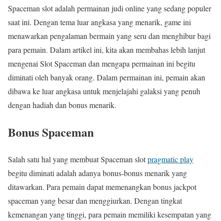
Spaceman slot adalah permainan judi online yang sedang populer
saat ini. Dengan tema luar angkasa yang menarik, game ini
menawarkan pengalaman bermain yang seru dan menghibur bagi
para pemain. Dalam artikel ini, kita akan membahas lebih lanjut
mengenai Slot Spaceman dan mengapa permainan ini begitu
diminati oleh banyak orang. Dalam permainan ini, pemain akan
dibawa ke luar angkasa untuk menjelajahi galaksi yang penuh
dengan hadiah dan bonus menarik.
Bonus Spaceman
Salah satu hal yang membuat Spaceman slot
pragmatic play
begitu diminati adalah adanya bonus-bonus menarik yang
ditawarkan. Para pemain dapat memenangkan bonus jackpot
spaceman yang besar dan menggiurkan. Dengan tingkat
kemenangan yang tinggi, para pemain memiliki kesempatan yang