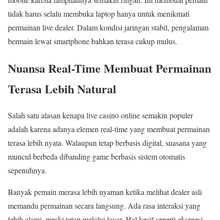
tidak harus selalu membuka laptop hanya untuk menikmati
permainan live dealer. Dalam kondisi jaringan stabil, pengalaman
bermain lewat smartphone bahkan terasa cukup mulus.
Nuansa Real-Time Membuat Permainan
Terasa Lebih Natural
Salah satu alasan kenapa live casino online semakin populer
adalah karena adanya elemen real-time yang membuat permainan
terasa lebih nyata. Walaupun tetap berbasis digital, suasana yang
muncul berbeda dibanding game berbasis sistem otomatis
sepenuhnya.
Banyak pemain merasa lebih nyaman ketika melihat dealer asli
memandu permainan secara langsung. Ada rasa interaksi yang
lebih alami, meski tetap melalui layar. Hal kecil seperti ekspresi