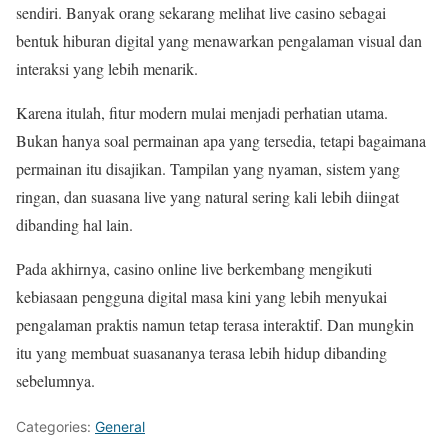
sendiri. Banyak orang sekarang melihat live casino sebagai
bentuk hiburan digital yang menawarkan pengalaman visual dan
interaksi yang lebih menarik.
Karena itulah, fitur modern mulai menjadi perhatian utama.
Bukan hanya soal permainan apa yang tersedia, tetapi bagaimana
permainan itu disajikan. Tampilan yang nyaman, sistem yang
ringan, dan suasana live yang natural sering kali lebih diingat
dibanding hal lain.
Pada akhirnya, casino online live berkembang mengikuti
kebiasaan pengguna digital masa kini yang lebih menyukai
pengalaman praktis namun tetap terasa interaktif. Dan mungkin
itu yang membuat suasananya terasa lebih hidup dibanding
sebelumnya.
Categories:
General