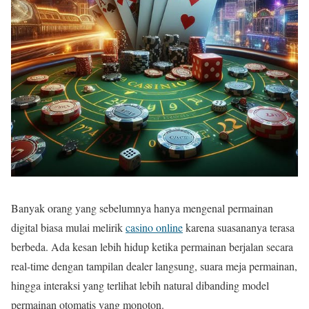
Banyak orang yang sebelumnya hanya mengenal permainan
digital biasa mulai melirik
casino online
karena suasananya terasa
berbeda. Ada kesan lebih hidup ketika permainan berjalan secara
real-time dengan tampilan dealer langsung, suara meja permainan,
hingga interaksi yang terlihat lebih natural dibanding model
permainan otomatis yang monoton.