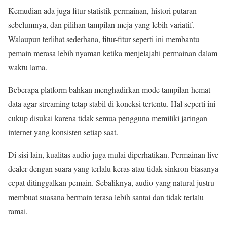
Kemudian ada juga fitur statistik permainan, histori putaran
sebelumnya, dan pilihan tampilan meja yang lebih variatif.
Walaupun terlihat sederhana, fitur-fitur seperti ini membantu
pemain merasa lebih nyaman ketika menjelajahi permainan dalam
waktu lama.
Beberapa platform bahkan menghadirkan mode tampilan hemat
data agar streaming tetap stabil di koneksi tertentu. Hal seperti ini
cukup disukai karena tidak semua pengguna memiliki jaringan
internet yang konsisten setiap saat.
Di sisi lain, kualitas audio juga mulai diperhatikan. Permainan live
dealer dengan suara yang terlalu keras atau tidak sinkron biasanya
cepat ditinggalkan pemain. Sebaliknya, audio yang natural justru
membuat suasana bermain terasa lebih santai dan tidak terlalu
ramai.