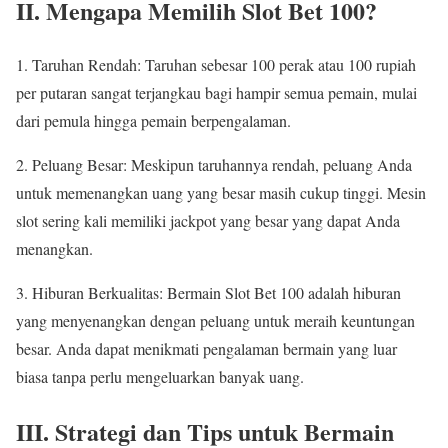
II. Mengapa Memilih Slot Bet 100?
1. Taruhan Rendah: Taruhan sebesar 100 perak atau 100 rupiah
per putaran sangat terjangkau bagi hampir semua pemain, mulai
dari pemula hingga pemain berpengalaman.
2. Peluang Besar: Meskipun taruhannya rendah, peluang Anda
untuk memenangkan uang yang besar masih cukup tinggi. Mesin
slot sering kali memiliki jackpot yang besar yang dapat Anda
menangkan.
3. Hiburan Berkualitas: Bermain Slot Bet 100 adalah hiburan
yang menyenangkan dengan peluang untuk meraih keuntungan
besar. Anda dapat menikmati pengalaman bermain yang luar
biasa tanpa perlu mengeluarkan banyak uang.
III. Strategi dan Tips untuk Bermain