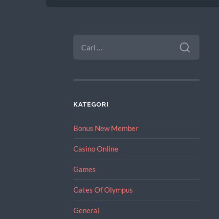
CARI
UNTUK:
KATEGORI
Bonus New Member
Casino Online
Games
Gates Of Olympus
General