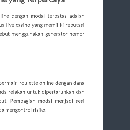
line dengan modal terbatas adalah
us live casino yang memiliki reputasi
ersebut menggunakan generator nomor
ermain roulette online dengan dana
nda relakan untuk dipertaruhkan dan
ebut. Pembagian modal menjadi sesi
a mengontrol risiko.