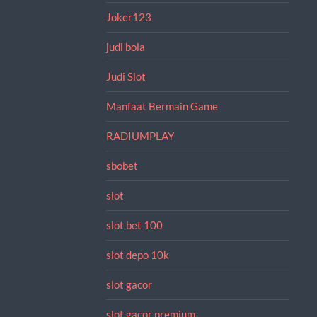
Joker123
judi bola
Judi Slot
Manfaat Bermain Game
RADIUMPLAY
sbobet
slot
slot bet 100
slot depo 10k
slot gacor
slot gacor premium