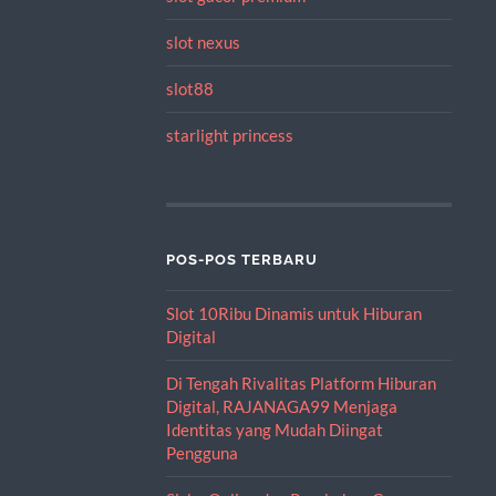
slot nexus
slot88
starlight princess
POS-POS TERBARU
Slot 10Ribu Dinamis untuk Hiburan
Digital
Di Tengah Rivalitas Platform Hiburan
Digital, RAJANAGA99 Menjaga
Identitas yang Mudah Diingat
Pengguna