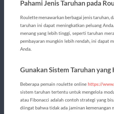
Pahami Jenis Taruhan pada Rou
Roulette menawarkan berbagai jenis taruhan, 
taruhan ini dapat meningkatkan peluang Anda
menang yang lebih tinggi, seperti taruhan mer
pembayaran mungkin lebih rendah, ini dapat m
Anda.
Gunakan Sistem Taruhan yang 
Beberapa pemain roulette online
https://www.
sistem taruhan tertentu untuk mengelola moda
atau Fibonacci adalah contoh strategi yang b
diingat bahwa tidak ada jaminan kemenangan 