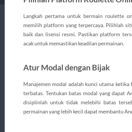
Langkah pertama untuk bermain roulette on
memilih platform yang terpercaya. Pilihlah sit
baik dan lisensi resmi. Pastikan platform t
acak untuk memastikan keadilan permainan.
Atur Modal dengan Bijak
Manajemen modal adalah kunci utama ketika b
terbatas. Tentukan batas modal yang dapat A
disiplinlah untuk tidak melebihi batas ters
permainan yang lebih kecil dapat membantu And