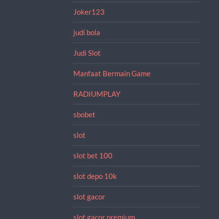
Joker123
judi bola
Judi Slot
Manfaat Bermain Game
RADIUMPLAY
sbobet
slot
slot bet 100
slot depo 10k
slot gacor
slot gacor premium