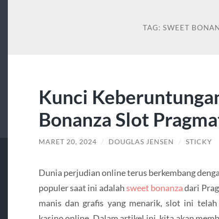
TAG:
SWEET BONA
Kunci Keberuntungan
Bonanza Slot Pragmat
MARET 20, 2024
/
DOUGLAS JENSEN
/
STICKY
Dunia perjudian online terus berkembang dengan
populer saat ini adalah
sweet bonanza
dari Prag
manis dan grafis yang menarik, slot ini tela
kasino online. Dalam artikel ini, kita akan me