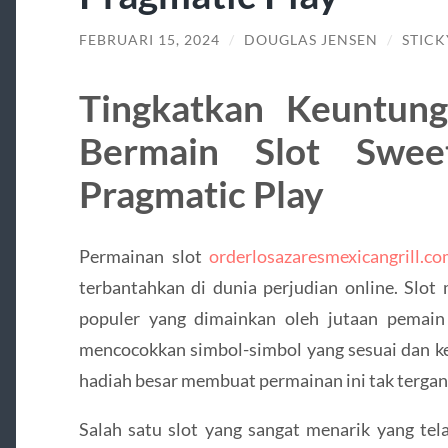
FEBRUARI 15, 2024
/
DOUGLAS JENSEN
/
STICK
Tingkatkan Keuntun
Bermain Slot Swee
Pragmatic Play
Permainan slot
orderlosazaresmexicangrill.c
terbantahkan di dunia perjudian online. Slot
populer yang dimainkan oleh jutaan pemain
mencocokkan simbol-simbol yang sesuai dan k
hadiah besar membuat permainan ini tak tergan
Salah satu slot yang sangat menarik yang te