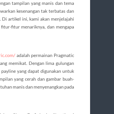
engan tampilan yang manis dan tema
warkan kesenangan tak terbatas dan
i artikel ini, kami akan menjelajahi
fitur-fitur menariknya, dan mengapa
ric.com/
adalah permainan Pragmatic
ang memikat. Dengan lima gulungan
 payline yang dapat digunakan untuk
mpilan yang cerah dan gambar buah-
tuhan manis dan menyenangkan pada