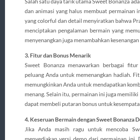
Salah satu daya tarik utama Sweet Bonanza adala
dan animasi yang halus membuat permainan in
yang colorful dan detail menyiratkan bahwa Pr
menciptakan pengalaman bermain yang memua
menyenangkan juga menambahkan kesenangan da
3. Fitur dan Bonus Menarik
Sweet Bonanza menawarkan berbagai fitur
peluang Anda untuk memenangkan hadiah. Fitu
memungkinkan Anda untuk mendapatkan kombin
menang. Selain itu, permainan ini juga memilik
dapat membeli putaran bonus untuk kesempata
4. Keseruan Bermain dengan Sweet Bonanza 
Jika Anda masih ragu untuk mencoba Swe
menyediakan versi demo dari permainan ini