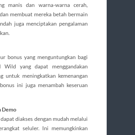
ng manis dan warna-warna cerah,
 dan membuat mereka betah bermain
 indah juga menciptakan pengalaman
kan.
tur bonus yang menguntungkan bagi
ol Wild yang dapat menggandakan
ng untuk meningkatkan kemenangan
r bonus ini juga menambah keseruan
n Demo
dapat diakses dengan mudah melalui
erangkat seluler. Ini memungkinkan