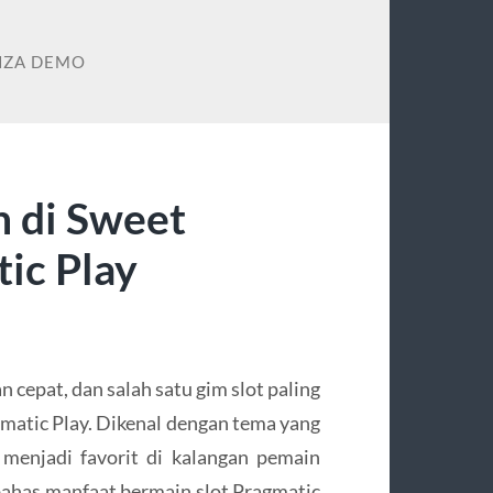
NZA DEMO
 di Sweet
ic Play
 cepat, dan salah satu gim slot paling
matic Play. Dikenal dengan tema yang
h menjadi favorit di kalangan pemain
mbahas manfaat bermain slot Pragmatic