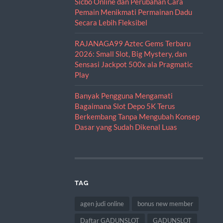
Sicbo Online dan Perubahan Cara
Pemain Menikmati Permainan Dadu
Secara Lebih Fleksibel
RAJANAGA99 Aztec Gems Terbaru
2026: Small Slot, Big Mystery, dan
Sensasi Jackpot 500x ala Pragmatic
Play
Banyak Pengguna Mengamati
Bagaimana Slot Depo 5K Terus
Berkembang Tanpa Mengubah Konsep
Dasar yang Sudah Dikenal Luas
TAG
agen judi online
bonus new member
Daftar GADUNSLOT
GADUNSLOT