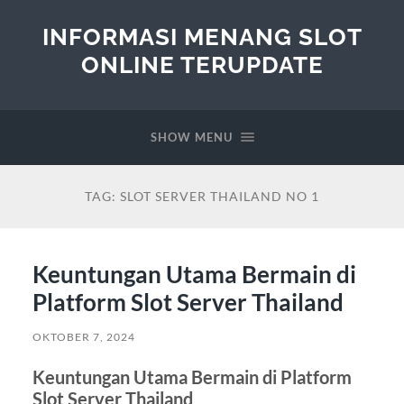
INFORMASI MENANG SLOT
ONLINE TERUPDATE
SHOW MENU
TAG:
SLOT SERVER THAILAND NO 1
Keuntungan Utama Bermain di
Platform Slot Server Thailand
OKTOBER 7, 2024
Keuntungan Utama Bermain di Platform
Slot Server Thailand