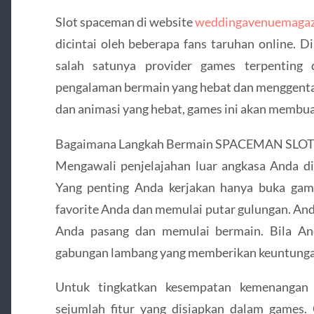
Slot spaceman di website
weddingavenuemagaz
dicintai oleh beberapa fans taruhan online. 
salah satunya provider games terpenting 
pengalaman bermain yang hebat dan menggentar
dan animasi yang hebat, games ini akan membua
Bagaimana Langkah Bermain SPACEMAN SLOT
Mengawali penjelajahan luar angkasa Anda
Yang penting Anda kerjakan hanya buka gam
favorite Anda dan memulai putar gulungan. Anda
Anda pasang dan memulai bermain. Bila A
gabungan lambang yang memberikan keuntunga
Untuk tingkatkan kesempatan kemenangan 
sejumlah fitur yang disiapkan dalam games