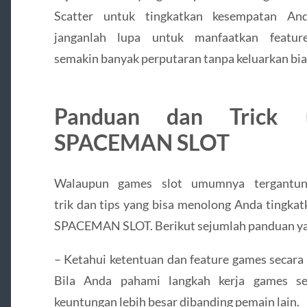
Scatter untuk tingkatkan kesempatan A
janganlah lupa untuk manfaatkan featu
semakin banyak perputaran tanpa keluarkan bi
Panduan dan Trick 
SPACEMAN SLOT
Walaupun games slot umumnya tergantun
trik dan tips yang bisa menolong Anda tingk
SPACEMAN SLOT. Berikut sejumlah panduan yan
– Ketahui ketentuan dan feature games secara
Bila Anda pahami langkah kerja games s
keuntungan lebih besar dibanding pemain lain.