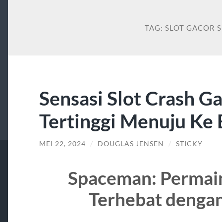
TAG:
SLOT GACOR 
Sensasi Slot Crash 
Tertinggi Menuju Ke
MEI 22, 2024
/
DOUGLAS JENSEN
/
STICKY
Spaceman: Permain
Terhebat dengan