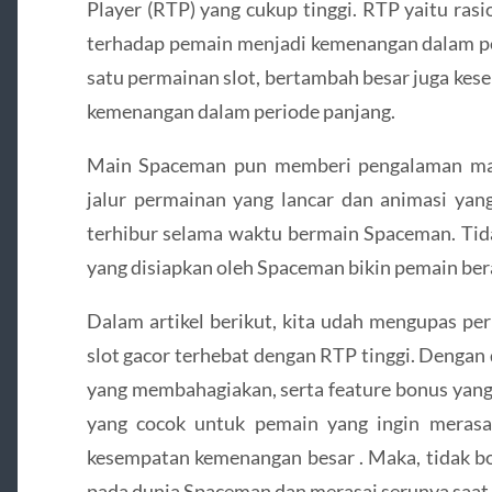
Player (RTP) yang cukup tinggi. RTP yaitu rasi
terhadap pemain menjadi kemenangan dalam pe
satu permainan slot, bertambah besar juga ke
kemenangan dalam periode panjang.
Main Spaceman pun memberi pengalaman mai
jalur permainan yang lancar dan animasi ya
terhibur selama waktu bermain Spaceman. Tidak
yang disiapkan oleh Spaceman bikin pemain ber
Dalam artikel berikut, kita udah mengupas pe
slot gacor terhebat dengan RTP tinggi. Dengan
yang membahagiakan, serta feature bonus yang
yang cocok untuk pemain yang ingin merasa
kesempatan kemenangan besar . Maka, tidak bo
pada dunia Spaceman dan merasai serunya saat i