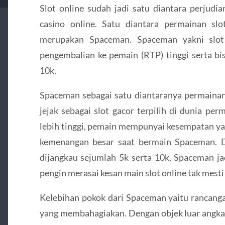
Slot online sudah jadi satu diantara perjudi
casino online. Satu diantara permainan slot
merupakan Spaceman. Spaceman yakni slot 
pengembalian ke pemain (RTP) tinggi serta bis
10k.
Spaceman sebagai satu diantaranya permaina
jejak sebagai slot gacor terpilih di dunia pe
lebih tinggi, pemain mempunyai kesempatan ya
kemenangan besar saat bermain Spaceman. Di
dijangkau sejumlah 5k serta 10k, Spaceman ja
pengin merasai kesan main slot online tak mesti
Kelebihan pokok dari Spaceman yaitu rancang
yang membahagiakan. Dengan objek luar angka