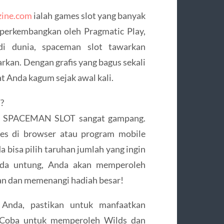
ine.com
ialah games slot yang banyak
Diperkembangkan oleh Pragmatic Play,
di dunia, spaceman slot tawarkan
kan. Dengan grafis yang bagus sekali
t Anda kagum sejak awal kali.
?
 di SPACEMAN SLOT sangat gampang.
es di browser atau program mobile
 bisa pilih taruhan jumlah yang ingin
nda untung, Anda akan memperoleh
n dan memenangi hadiah besar!
Anda, pastikan untuk manfaatkan
. Coba untuk memperoleh Wilds dan