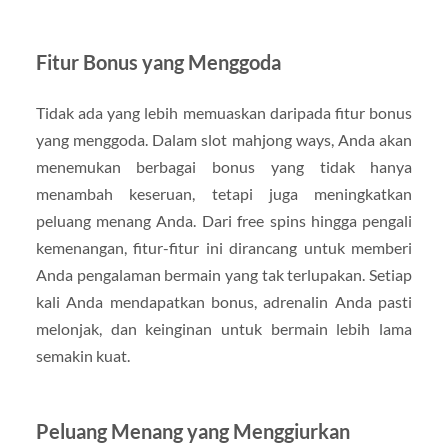
Fitur Bonus yang Menggoda
Tidak ada yang lebih memuaskan daripada fitur bonus
yang menggoda. Dalam slot mahjong ways, Anda akan
menemukan berbagai bonus yang tidak hanya
menambah keseruan, tetapi juga meningkatkan
peluang menang Anda. Dari free spins hingga pengali
kemenangan, fitur-fitur ini dirancang untuk memberi
Anda pengalaman bermain yang tak terlupakan. Setiap
kali Anda mendapatkan bonus, adrenalin Anda pasti
melonjak, dan keinginan untuk bermain lebih lama
semakin kuat.
Peluang Menang yang Menggiurkan