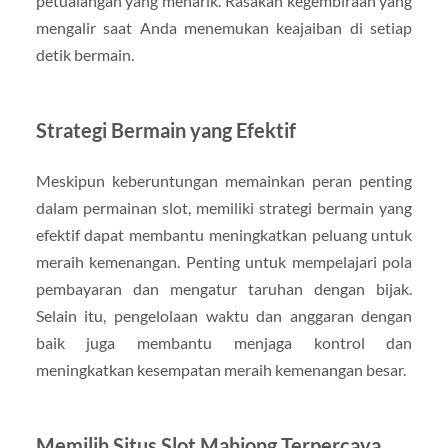
petualangan yang menarik. Rasakan kegembiraan yang
mengalir saat Anda menemukan keajaiban di setiap
detik bermain.
Strategi Bermain yang Efektif
Meskipun keberuntungan memainkan peran penting
dalam permainan slot, memiliki strategi bermain yang
efektif dapat membantu meningkatkan peluang untuk
meraih kemenangan. Penting untuk mempelajari pola
pembayaran dan mengatur taruhan dengan bijak.
Selain itu, pengelolaan waktu dan anggaran dengan
baik juga membantu menjaga kontrol dan
meningkatkan kesempatan meraih kemenangan besar.
Memilih Situs Slot Mahjong Terpercaya