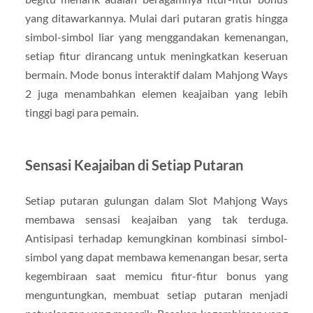
yang ditawarkannya. Mulai dari putaran gratis hingga
simbol-simbol liar yang menggandakan kemenangan,
setiap fitur dirancang untuk meningkatkan keseruan
bermain. Mode bonus interaktif dalam Mahjong Ways
2 juga menambahkan elemen keajaiban yang lebih
tinggi bagi para pemain.
Sensasi Keajaiban di Setiap Putaran
Setiap putaran gulungan dalam Slot Mahjong Ways
membawa sensasi keajaiban yang tak terduga.
Antisipasi terhadap kemungkinan kombinasi simbol-
simbol yang dapat membawa kemenangan besar, serta
kegembiraan saat memicu fitur-fitur bonus yang
menguntungkan, membuat setiap putaran menjadi