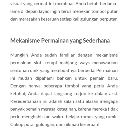
visual yang cermat ini membuat Anda betah berlama-
lama di depan layar, ingin terus menekan tombol putar
dan merasakan keseruan setiap kali gulungan berputar.
Mekanisme Permainan yang Sederhana
Mungkin Anda sudah familiar dengan mekanisme
permainan slot, tetapi mahjong ways menawarkan
sentuhan unik yang membuatnya berbeda. Permainan
ini mudah dipahami bahkan untuk pemain baru.
Dengan hanya beberapa tombol yang perlu Anda
ketahui, Anda dapat langsung terjun ke dalam aksi.
Kesederhanaan ini adalah salah satu alasan mengapa
banyak pemain merasa ketagihan, karena mereka tidak
perlu menghabiskan waktu belajar rumus yang rumit.
Cukup putar gulungan, dan nikmati keseruan!