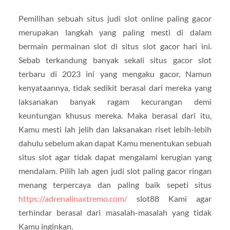
Pemilihan sebuah situs judi slot online paling gacor
merupakan langkah yang paling mesti di dalam
bermain permainan slot di situs slot gacor hari ini.
Sebab terkandung banyak sekali situs gacor slot
terbaru di 2023 ini yang mengaku gacor, Namun
kenyataannya, tidak sedikit berasal dari mereka yang
laksanakan banyak ragam kecurangan demi
keuntungan khusus mereka. Maka berasal dari itu,
Kamu mesti lah jelih dan laksanakan riset lebih-lebih
dahulu sebelum akan dapat Kamu menentukan sebuah
situs slot agar tidak dapat mengalami kerugian yang
mendalam. Pilih lah agen judi slot paling gacor ringan
menang terpercaya dan paling baik sepeti situs
https://adrenalinaxtremo.com/
slot88 Kami agar
terhindar berasal dari masalah-masalah yang tidak
Kamu inginkan.