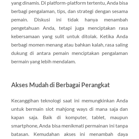
yang dinamis. Di platform-platform tertentu, Anda bisa
berbagi pengalaman, tips, dan strategi dengan sesama
pemain. Diskusi ini tidak hanya menambah
pengetahuan Anda, tetapi juga menciptakan rasa
kebersamaan yang sulit untuk ditolak. Ketika Anda
berbagi momen menang atau bahkan kalah, rasa saling
dukung di antara pemain menciptakan pengalaman
bermain yang lebih mendalam.
Akses Mudah di Berbagai Perangkat
Kecanggihan teknologi saat ini memungkinkan Anda
untuk bermain slot mahjong ways di mana saja dan
kapan saja. Baik di komputer, tablet, maupun
smartphone, Anda bisa menikmati permainan ini tanpa
batasan. Kemudahan akses ini menambah daya