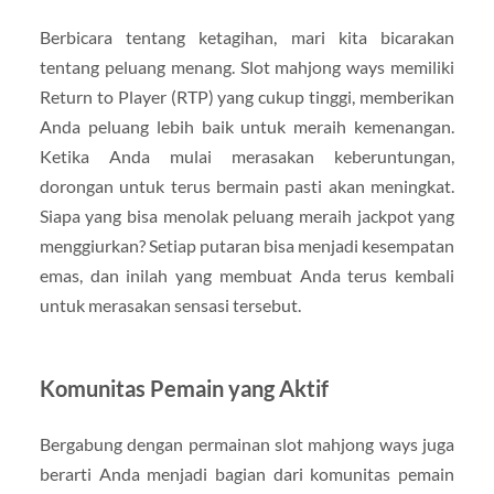
Berbicara tentang ketagihan, mari kita bicarakan
tentang peluang menang. Slot mahjong ways memiliki
Return to Player (RTP) yang cukup tinggi, memberikan
Anda peluang lebih baik untuk meraih kemenangan.
Ketika Anda mulai merasakan keberuntungan,
dorongan untuk terus bermain pasti akan meningkat.
Siapa yang bisa menolak peluang meraih jackpot yang
menggiurkan? Setiap putaran bisa menjadi kesempatan
emas, dan inilah yang membuat Anda terus kembali
untuk merasakan sensasi tersebut.
Komunitas Pemain yang Aktif
Bergabung dengan permainan slot mahjong ways juga
berarti Anda menjadi bagian dari komunitas pemain