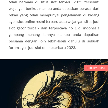
telah bermain di situs slot terbaru 2023 tersebut,
wejangan berikut mampu anda dapatkan berasal dari
rekan yang telah mempunyai pengalaman di bidang
agen slot online resmi terbaru atau wejangan situs judi
slot gacor terbaik dan terpercaya no 1 di indonesia
gampang menang lainnya mampu anda dapatkan
bersama dengan join lebih-lebih dahulu di sebuah
forum agen judi slot online terbaru 2023.
STICKY POST