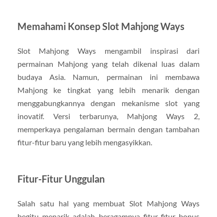
Memahami Konsep Slot Mahjong Ways
Slot Mahjong Ways mengambil inspirasi dari
permainan Mahjong yang telah dikenal luas dalam
budaya Asia. Namun, permainan ini membawa
Mahjong ke tingkat yang lebih menarik dengan
menggabungkannya dengan mekanisme slot yang
inovatif. Versi terbarunya, Mahjong Ways 2,
memperkaya pengalaman bermain dengan tambahan
fitur-fitur baru yang lebih mengasyikkan.
Fitur-Fitur Unggulan
Salah satu hal yang membuat Slot Mahjong Ways
begitu menarik adalah beragamnya fitur-fitur bonus