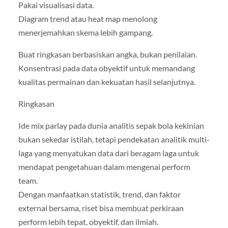
Pakai visualisasi data.
Diagram trend atau heat map menolong
menerjemahkan skema lebih gampang.
Buat ringkasan berbasiskan angka, bukan penilaian.
Konsentrasi pada data obyektif untuk memandang
kualitas permainan dan kekuatan hasil selanjutnya.
Ringkasan
Ide mix parlay pada dunia analitis sepak bola kekinian
bukan sekedar istilah, tetapi pendekatan analitik multi-
laga yang menyatukan data dari beragam laga untuk
mendapat pengetahuan dalam mengenai perform
team.
Dengan manfaatkan statistik, trend, dan faktor
external bersama, riset bisa membuat perkiraan
perform lebih tepat, obyektif, dan ilmiah.