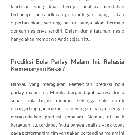
landasan yang kuat berupa analisis mendalam
terhadap pertandingan-pertandingan yang akan
dipertaruhkan, seorang bettor hanya akan bermain
dengan nasibnya sendiri. Dalam dunia taruhan, nasib
hanya akan membawa Anda sejauh itu.
Prediksi Bola Parlay Malam Ini: Rahasia
Kemenangan Besar?
Banyak yang meragukan keefektifan prediksi bola
parlay malam ini. Mereka berpendapat bahwa dunia
sepak bola begitu dinamis, sehingga sulit untuk
menggadang-gadangkan kemenangan hanya dengan
mengandalkan prediksi semalam. Namun, di balik
keraguan itu, terdapat fakta bahwa analisis yang tepat
pada performa tim-tim yang akan bertanding malam ini