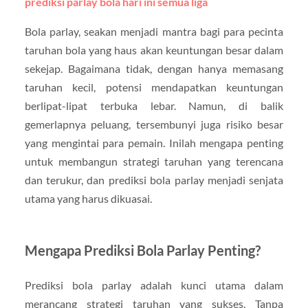
prediksi parlay bola hari ini semua liga
Bola parlay, seakan menjadi mantra bagi para pecinta
taruhan bola yang haus akan keuntungan besar dalam
sekejap. Bagaimana tidak, dengan hanya memasang
taruhan kecil, potensi mendapatkan keuntungan
berlipat-lipat terbuka lebar. Namun, di balik
gemerlapnya peluang, tersembunyi juga risiko besar
yang mengintai para pemain. Inilah mengapa penting
untuk membangun strategi taruhan yang terencana
dan terukur, dan prediksi bola parlay menjadi senjata
utama yang harus dikuasai.
Mengapa Prediksi Bola Parlay Penting?
Prediksi bola parlay adalah kunci utama dalam
merancang strategi taruhan yang sukses. Tanpa