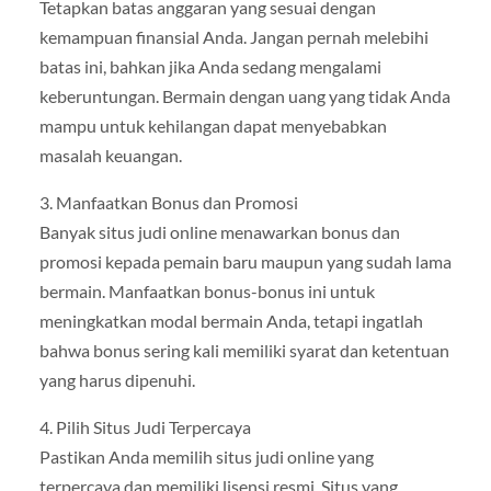
Tetapkan batas anggaran yang sesuai dengan
kemampuan finansial Anda. Jangan pernah melebihi
batas ini, bahkan jika Anda sedang mengalami
keberuntungan. Bermain dengan uang yang tidak Anda
mampu untuk kehilangan dapat menyebabkan
masalah keuangan.
3. Manfaatkan Bonus dan Promosi
Banyak situs judi online menawarkan bonus dan
promosi kepada pemain baru maupun yang sudah lama
bermain. Manfaatkan bonus-bonus ini untuk
meningkatkan modal bermain Anda, tetapi ingatlah
bahwa bonus sering kali memiliki syarat dan ketentuan
yang harus dipenuhi.
4. Pilih Situs Judi Terpercaya
Pastikan Anda memilih situs judi online yang
terpercaya dan memiliki lisensi resmi. Situs yang