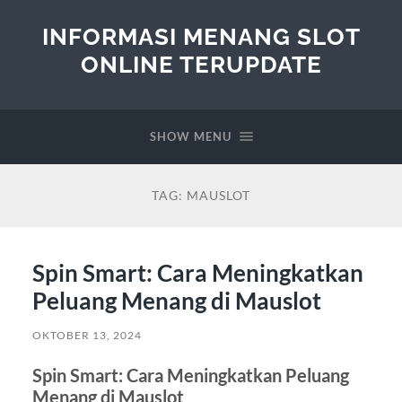
INFORMASI MENANG SLOT
ONLINE TERUPDATE
SHOW MENU
TAG:
MAUSLOT
Spin Smart: Cara Meningkatkan
Peluang Menang di Mauslot
OKTOBER 13, 2024
Spin Smart: Cara Meningkatkan Peluang
Menang di Mauslot