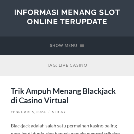
INFORMASI MENANG SLOT
ONLINE TERUPDATE
SHOW MENU
TAG:
LIVE CASINO
Trik Ampuh Menang Blackjack
di Casino Virtual
FEBRUARI 6, 2024
/
STICKY
Blackjack adalah salah satu permainan kasino paling
populer di dunia, dan banyak pemain mencari trik dan