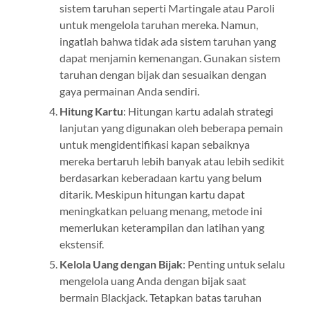
sistem taruhan seperti Martingale atau Paroli
untuk mengelola taruhan mereka. Namun,
ingatlah bahwa tidak ada sistem taruhan yang
dapat menjamin kemenangan. Gunakan sistem
taruhan dengan bijak dan sesuaikan dengan
gaya permainan Anda sendiri.
Hitung Kartu
: Hitungan kartu adalah strategi
lanjutan yang digunakan oleh beberapa pemain
untuk mengidentifikasi kapan sebaiknya
mereka bertaruh lebih banyak atau lebih sedikit
berdasarkan keberadaan kartu yang belum
ditarik. Meskipun hitungan kartu dapat
meningkatkan peluang menang, metode ini
memerlukan keterampilan dan latihan yang
ekstensif.
Kelola Uang dengan Bijak
: Penting untuk selalu
mengelola uang Anda dengan bijak saat
bermain Blackjack. Tetapkan batas taruhan