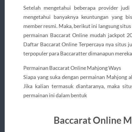
Setelah mengetahui beberapa provider judi B
mengetahui banyaknya keuntungan yang bis
member resmi. Maka, berikut ini langsung situ
permainan Baccarat Online mudah jackpot 2
Daftar Baccarat Online Terpercaya nya situs ju
terpopuler para Baccaratter dimanapun mereka b
Permainan Baccarat Online Mahjong Ways
Siapa yang suka dengan permainan Mahjong al
Jika kalian termasuk diantaranya, maka situ
permainan ini dalam bentuk
Baccarat Online 