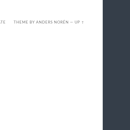
ATE
THEME BY
ANDERS NORÉN
—
UP ↑