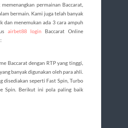
tuk memenangkan permainan Baccarat,
dalam bermain. Kami juga telah banyak
tik dan menemukan ada 3 cara ampuh
tus
airbet88 login
Baccarat Online
:
me Baccarat dengan RTP yang tinggi,
ang banyak digunakan oleh para ahli.
ng disediakan seperti Fast Spin, Turbo
 Spin. Berikut ini pola paling baik