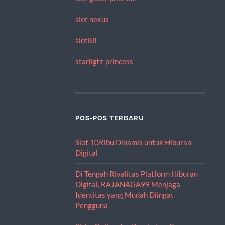
slot nexus
slot88
starlight princess
POS-POS TERBARU
Slot 10Ribu Dinamis untuk Hiburan
Digital
Di Tengah Rivalitas Platform Hiburan
Digital, RAJANAGA99 Menjaga
Identitas yang Mudah Diingat
Pengguna