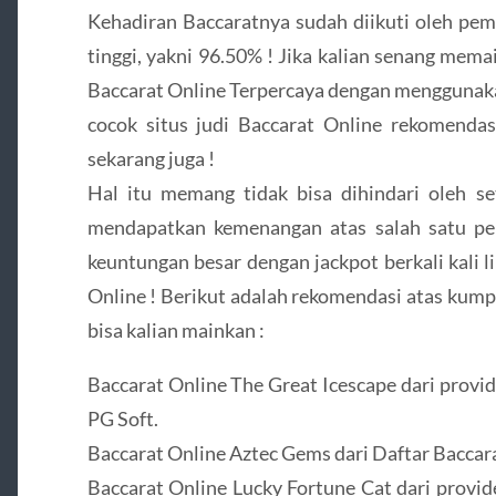
Kehadiran Baccaratnya sudah diikuti oleh pem
tinggi, yakni 96.50% ! Jika kalian senang me
Baccarat Online Terpercaya dengan menggunaka
cocok situs judi Baccarat Online rekomendas
sekarang juga !
Hal itu memang tidak bisa dihindari oleh set
mendapatkan kemenangan atas salah satu pe
keuntungan besar dengan jackpot berkali kali l
Online ! Berikut adalah rekomendasi atas kum
bisa kalian mainkan :
Baccarat Online The Great Icescape dari provi
PG Soft.
Baccarat Online Aztec Gems dari Daftar Baccara
Baccarat Online Lucky Fortune Cat dari provid