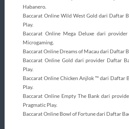
Habanero.
Baccarat Online Wild West Gold dari Daftar B
Play.
Baccarat Online Mega Deluxe dari provider
Microgaming.
Baccarat Online Dreams of Macau dari Daftar B
Baccarat Online Gold dari provider Daftar B
Play.
Baccarat Online Chicken Anjlok ™ dari Daftar 
Play.
Baccarat Online Empty The Bank dari provide
Pragmatic Play.
Baccarat Online Bowl of Fortune dari Daftar B