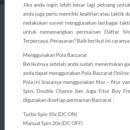
Jika anda ingin lebih besar lagi peluang un
anda juga perlu memiliki keahlian atau taktik 
melakukan surver menggunakan berbagai tak
untuk memenangkan permainan Daftar Si
Terpercaya. Penasaran? Baik berikut ini caranya 
Menggunakan Pola Baccarat
Berikutnya setelah anda sudah menentukan ga
anda dapat menggunakan Pola Baccarat Online y
Pola ini biasanya menggunakan fitur – fitur ya
Spin, Double Chance dan Juga Fitur Buy Free
digunakan disetiap permainan Baccarat :
Turbo Spin 10x (DC ON)
Manual Spin 20x (DC OFF)