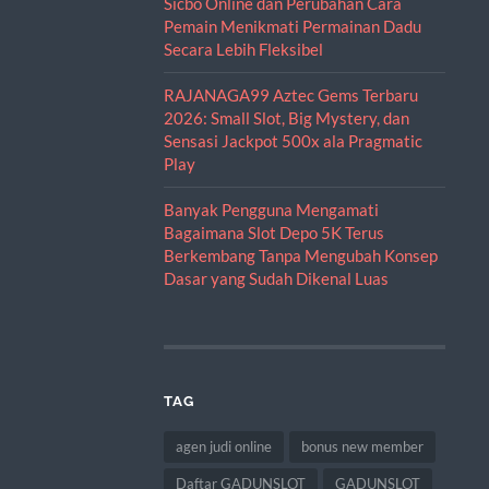
Sicbo Online dan Perubahan Cara
Pemain Menikmati Permainan Dadu
Secara Lebih Fleksibel
RAJANAGA99 Aztec Gems Terbaru
2026: Small Slot, Big Mystery, dan
Sensasi Jackpot 500x ala Pragmatic
Play
Banyak Pengguna Mengamati
Bagaimana Slot Depo 5K Terus
Berkembang Tanpa Mengubah Konsep
Dasar yang Sudah Dikenal Luas
TAG
agen judi online
bonus new member
Daftar GADUNSLOT
GADUNSLOT