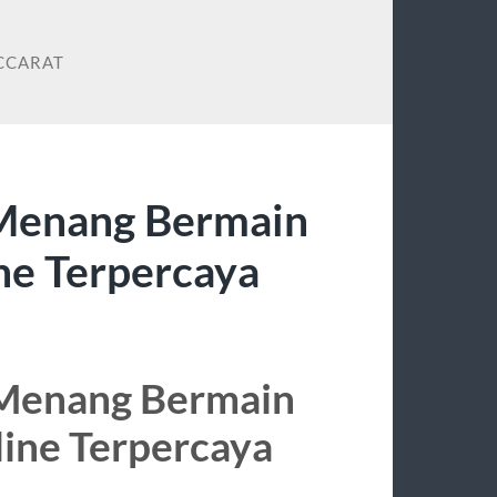
CCARAT
 Menang Bermain
ne Terpercaya
 Menang Bermain
line Terpercaya