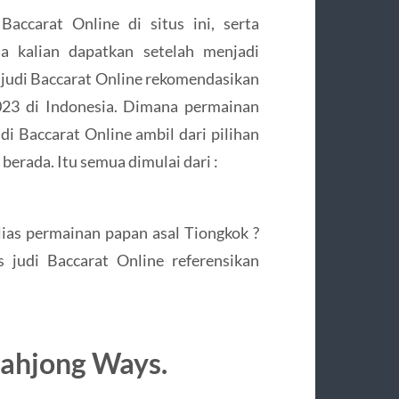
accarat Online di situs ini, serta
a kalian dapatkan setelah menjadi
s judi Baccarat Online rekomendasikan
023 di Indonesia. Dimana permainan
di Baccarat Online ambil dari pilihan
erada. Itu semua dimulai dari :
ias permainan papan asal Tiongkok ?
s judi Baccarat Online referensikan
Mahjong Ways.