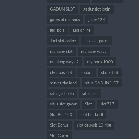
GADUN SLOT
gadunslot login
gates of olympus
joker123
judi bola
judi online
Judi slot online
link slot gacor
mahjong slot
mahjong ways
mahjong ways 2
olympus 1000
olympus slot
sbobet
sbobet88
server thailand
situs GADUNSLOT
situs judi bola
situs slot
situs slot gacor
Slot
slot777
Slot Bet 100
slot bet kecil
Slot Bonus
slot deposit 10 ribu
Slot Gacor