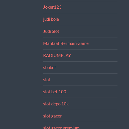
Joker123
judi bola
Judi Slot
Manfaat Bermain Game
RADIUMPLAY
sbobet
slot
slot bet 100
slot depo 10k
slot gacor
slot gacor premium