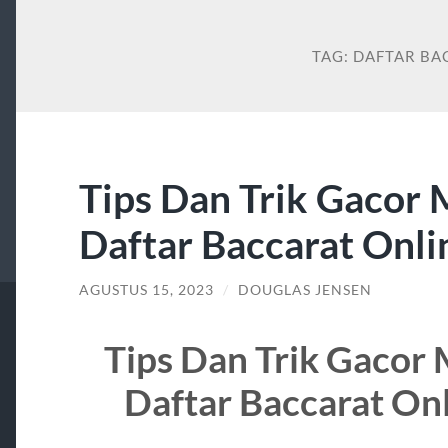
TAG:
DAFTAR BA
Tips Dan Trik Gacor
Daftar Baccarat Onli
AGUSTUS 15, 2023
/
DOUGLAS JENSEN
Tips Dan Trik Gacor
Daftar Baccarat On