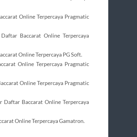
accarat Online Terpercaya Pragmatic
 Daftar Baccarat Online Terpercaya
accarat Online Terpercaya PG Soft.
accarat Online Terpercaya Pragmatic
Baccarat Online Terpercaya Pragmatic
r Daftar Baccarat Online Terpercaya
accarat Online Terpercaya Gamatron.