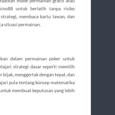
faatkan mode permainan gratis atau
no88 untuk berlatih tanpa risiko
 strategi, membaca kartu lawan, dan
 situasi permainan.
pkan dalam permainan poker untuk
jari strategi dasar seperti memilih
n bijak, menggertak dengan tepat, dan
lajari pula tentang konsep matematika
 untuk membuat keputusan yang lebih