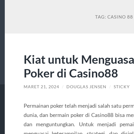
TAG:
CASINO 88
Kiat untuk Menguasa
Poker di Casino88
MARET 21, 2024
/
DOUGLAS JENSEN
/
STICKY
Permainan poker telah menjadi salah satu perm
dunia, dan bermain poker di Casino88 bisa m
dan menguntungkan. Untuk menjadi pemai
menguasai keterampilan, strategi, dan disip