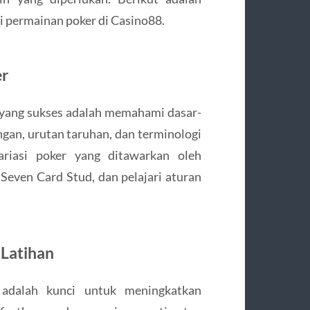
 permainan poker di Casino88.
er
yang sukses adalah memahami dasar-
angan, urutan taruhan, dan terminologi
riasi poker yang ditawarkan oleh
Seven Card Stud, dan pelajari aturan
 Latihan
n adalah kunci untuk meningkatkan