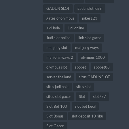
GADUN SLOT
gadunslot login
gates of olympus
joker123
judi bola
judi online
Judi slot online
link slot gacor
mahjong slot
mahjong ways
mahjong ways 2
olympus 1000
olympus slot
sbobet
sbobet88
server thailand
situs GADUNSLOT
situs judi bola
situs slot
situs slot gacor
Slot
slot777
Slot Bet 100
slot bet kecil
Slot Bonus
slot deposit 10 ribu
Slot Gacor